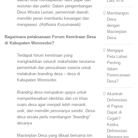
Laut NTB
restoran dan parkir. Dalam pengembangan
Desa Wisata Lestari, pemerintah daerah
Membangun
memiliki peran membantu keuangan dan
Desa
mengawasi.
(Aldhiana Kusumawati).
dengan
Masterplan
Bagaimana pelaksanaan Forum Kemitraan Desa
Desa
di Kabupaten Wonosobo?
Mengapa
Terdapat forum kemitraan yang
Peta Lahan
menghadirkan seluruh stakeholder terutama
Penting
pemerintah dan perusahaan swasta untuk
dalam
melakukan
branding
desa – desa di
Perencanaan
Kabupaten Wonosobo.
Desa?
Branding desa merupakan upaya untuk
Akankah
memperkenalkan identitas dan ciri khas
Deforestasi
suatu desa agar menjadi lebih menarik,
di Papua
unik, dan memiliki pesonanya sendiri. Desa-
Dapat di
desa wisata perlu membangun “branding”
Cegah?
desanya
Ketika
Deforestasi
Masterplan Desa yang dibuat bersama tim
Mengancam