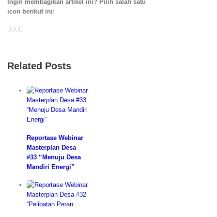
Ingin membagikan artikel ini? Pilih salah satu
icon berikut ini:
Facebook
Twitter
LinkedIn
Whatsapp
Email
Related Posts
Reportase Webinar
Masterplan Desa
#33 “Menuju Desa
Mandiri Energi”