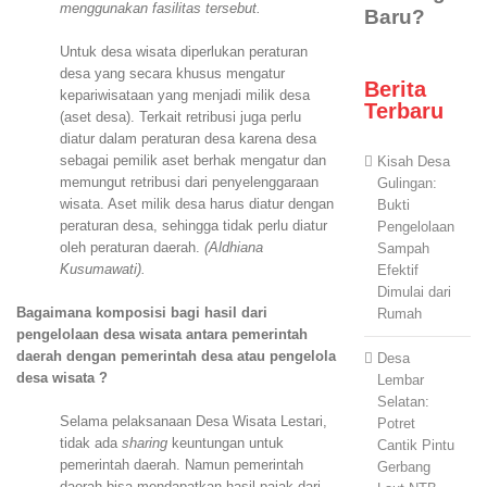
menggunakan fasilitas tersebut.
Untuk desa wisata diperlukan peraturan
desa yang secara khusus mengatur
Berita
kepariwisataan yang menjadi milik desa
Terbaru
(aset desa). Terkait retribusi juga perlu
diatur dalam peraturan desa karena desa
sebagai pemilik aset berhak mengatur dan
Kisah Desa
memungut retribusi dari penyelenggaraan
Gulingan:
wisata. Aset milik desa harus diatur dengan
Bukti
peraturan desa, sehingga tidak perlu diatur
Pengelolaan
oleh peraturan daerah.
(Aldhiana
Sampah
Kusumawati).
Efektif
Dimulai dari
Bagaimana komposisi bagi hasil dari
Rumah
pengelolaan desa wisata antara pemerintah
daerah dengan pemerintah desa atau pengelola
Desa
desa wisata ?
Lembar
Selatan:
Selama pelaksanaan Desa Wisata Lestari,
Potret
tidak ada
sharing
keuntungan untuk
Cantik Pintu
pemerintah daerah. Namun pemerintah
Gerbang
daerah bisa mendapatkan hasil pajak dari