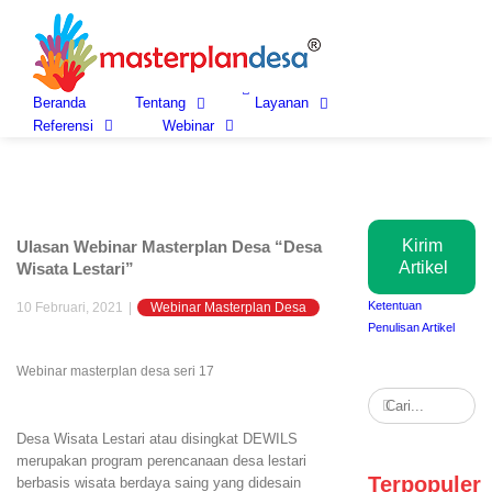
Skip
to
content
Beranda
Tentang
Layanan
Referensi
Webinar
Kirim
Ulasan Webinar Masterplan Desa “Desa
Artikel
Wisata Lestari”
Ketentuan
10 Februari, 2021
|
Webinar Masterplan Desa
Penulisan Artikel
View
Webinar masterplan desa seri 17
Larger
Search
Image
for:
Desa Wisata Lestari atau disingkat DEWILS
merupakan program perencanaan desa lestari
Terpopuler
berbasis wisata berdaya saing yang didesain