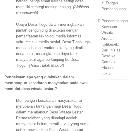
berbagi pengalaman karena setiap desa
di Tengah
memiliki strategi masing-masing.
(Aldhiana
Pembangunan
Kusumawati)
Pengembangan
Upaya Desa Tlogo dalam meningkatkan
Kawasan
jumlah pengunjung dilakukan dengan
Wisata
pemanfaatan teknologi media informasi
Arenan
yaitu melalui media sosial. Desa Tlogo juga
Kalikesek:
mengandalkan kearifan lokal yang dimiliki
Dari Inisiasi
desa untuk meningkatkan daya tarik
Desa ke
masyarakat agar berkunjung ke Desa
Dampak
Tlogo.
(Tulus Habib Makruf)
Ekonomi
Lokal
Pendekatan apa yang dilakukan dalam
membangun kesadaran masyarakat pada awal
memulai desa wisata lestari?
Membangun kesadaran masyarakat itu
merupakan tantangan bagi Desa Tlogo
dalam membangun Desa Wisata Lestari.
Permasalahan yang dihadapi adalah
masyarakat belum memiliki visi yang sama
untuk mewujudkan Desa Wisata Lestari.