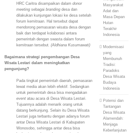
HRC Caritra disampaikan dalam
donor
Masyarakat
meeting
sebagai
branding
desa dan
Adat dan
dilakukan kunjungan lokasi ke desa setelah
Masa Depan
forum kemitraan. Hal tersebut dapat
Hutan
mendorong pemasaran wisata desa dengan
Terakhir
baik dan terdapat kolaborasi antara
Indonesia
pemerintah dengan swasta dalam forum
kemitraan tersebut
. (Aldhiana Kusumawati)
Modernisasi
yang
Bagaimana strategi pengembangan Desa
Membunuh
Wisata Lestari dalam meningkatkan
Tradisi:
pengunjung?
Paradoks
Desa Wisata
Pada tingkat pemerintah daerah, pemasaran
Budaya
lewat media akan lebih efektif. Sedangkan
Indonesia
untuk pemerintah desa bisa mengadakan
event
atau acara di Desa Wisata Lestari.
Potensi dan
Tujuannya adalah menarik orang untuk
Tantangan
datang berkunjung. Selain itu Desa Wisata
Desa Wisata
Lestari juga terbantu dengan adanya forum
Alamendah:
antar Desa Wisata Lestari di Kabupaten
Menjaga
Wonosobo, sehingga antar desa bisa
Keberlanjutan