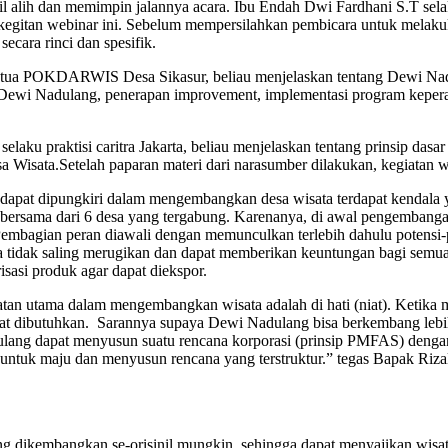
alih dan memimpin jalannya acara. Ibu Endah Dwi Fardhani S.T sela
a kegitan webinar ini. Sebelum mempersilahkan pembicara untuk melaku
cara rinci dan spesifik.
etua POKDARWIS Desa Sikasur, beliau menjelaskan tentang Dewi Nadul
wi Nadulang, penerapan improvement, implementasi program keperanta
 selaku praktisi caritra Jakarta, beliau menjelaskan tentang prinsip da
 Wisata.Setelah paparan materi dari narasumber dilakukan, kegiatan we
pat dipungkiri dalam mengembangkan desa wisata terdapat kendala ya
rsama dari 6 desa yang tergabung. Karenanya, di awal pengembangan d
Pembagian peran diawali dengan memunculkan terlebih dahulu potensi-
tidak saling merugikan dan dapat memberikan keuntungan bagi semua d
asi produk agar dapat diekspor.
n utama dalam mengembangkan wisata adalah di hati (niat). Ketika 
gat dibutuhkan. Sarannya supaya Dewi Nadulang bisa berkembang lebi
ang dapat menyusun suatu rencana korporasi (prinsip PMFAS) dengan ma
ntuk maju dan menyusun rencana yang terstruktur.” tegas Bapak Rizal 
ing dikembangkan se-orisinil mungkin, sehingga dapat menyajikan wis