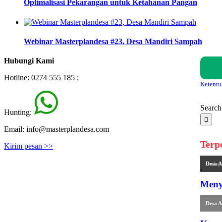
Optimalisasi Pekarangan untuk Ketahanan Pangan
Webinar Masterplandesa #23, Desa Mandiri Sampah
Hubungi Kami
Hotline: 0274 555 185 ;
Ketentu
Search 
Hunting:
Email: info@masterplandesa.com
Terp
Kirim pesan >>
Buday
Desa A
,
Meny
Desa A