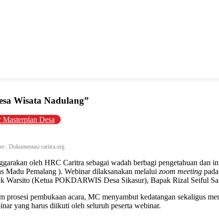
esa Wisata Nadulang”
 Masterplan Desa
|
 : Dokumentasi caritra.org
enggarakan oleh HRC Caritra sebagai wadah berbagi pengetahuan dan i
 Madu Pemalang ). Webinar dilaksanakan melalui
zoom meeting
pada 
k Warsito (Ketua POKDARWIS Desa Sikasur), Bapak Rizal Seiful Sabirin
am prosesi pembukaan acara, MC menyambut kedatangan sekaligus mem
ar yang harus diikuti oleh seluruh peserta webinar.