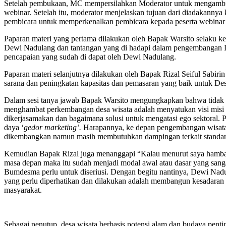
Setelah pembukaan, MC mempersilahkan Moderator untuk mengambil 
webinar. Setelah itu, moderator menjelaskan tujuan dari diadakanny
pembicara untuk memperkenalkan pembicara kepada peserta webinar se
Paparan materi yang pertama dilakukan oleh Bapak Warsito selaku k
Dewi Nadulang dan tantangan yang di hadapi dalam pengembangan De
pencapaian yang sudah di dapat oleh Dewi Nadulang.
Paparan materi selanjutnya dilakukan oleh Bapak Rizal Seiful Sabirin
sarana dan peningkatan kapasitas dan pemasaran yang baik untuk Desa
Dalam sesi tanya jawab Bapak Warsito mengungkapkan bahwa tidak da
menghambat perkembangan desa wisata adalah menyatukan visi misi be
dikerjasamakan dan bagaimana solusi untuk mengatasi ego sektoral. 
daya ‘
gedor
marketing
’
.
Harapannya, ke depan pengembangan wisata 
dikembangkan namun masih membutuhkan dampingan terkait standaris
Kemudian Bapak Rizal juga menanggapi “Kalau menurut saya hambata
masa depan maka itu sudah menjadi modal awal atau dasar yang san
Bumdesma perlu untuk diseriusi. Dengan begitu nantinya, Dewi Nadul
yang perlu diperhatikan dan dilakukan adalah membangun kesadaran u
masyarakat.
Sebagai penutup, desa wisata berbasis potensi alam dan budaya pent