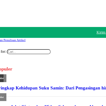
Kirim 
an Penulisan Artikel
for:
opuler
a
dat
ingkap Kehidupan Suku Samin: Dari Pengasingan h
dat