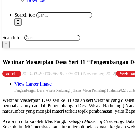
Download
Search for:
Search for:
Webinar Masterplan Desa Seri 31 “Pengembangan D
admin
2023-03-29T08:56:38+07:00
10 November, 2022
|
Webinar
View Larger Image
Pengembangan Desa Wisata Nadulang ( Nanas Madu Pemalang ) Tahun 2022 Sumber
Webinar Masterplan Desa seri ke-31 adalah seri webinar yang disel
pembahasannya adalah Pengembangan Desa Wisata Nadulang ( Nanas
narasumber yang mengisi materi terkait topik pembahasan, yaitu Bapa
Acara ini dibuka oleh Mas Pungki sebagai
Master of Ceremony
. Dal
Setelah itu, MC membacakan aturan terkait pelaksanaan kegiatan webin