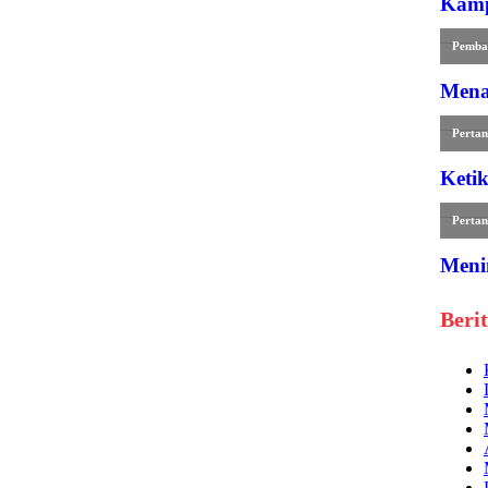
Kamp
Pemba
Mena
Pertan
Keti
Pertan
Meni
Beri