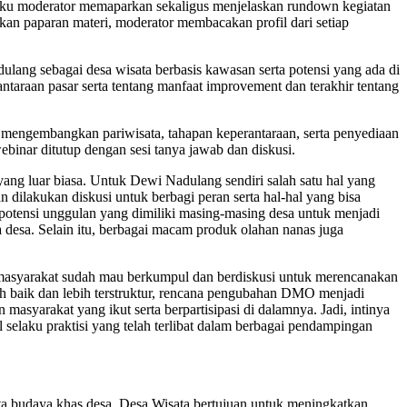
ku moderator memaparkan sekaligus menjelaskan rundown kegiatan
kan paparan materi, moderator membacakan profil dari setiap
ang sebagai desa wisata berbasis kawasan serta potensi yang ada di
raan pasar serta tentang manfaat improvement dan terakhir tentang
sar mengembangkan pariwisata, tahapan keperantaraan, serta penyediaan
binar ditutup dengan sesi tanya jawab dan diskusi.
ng luar biasa. Untuk Dewi Nadulang sendiri salah satu hal yang
ilakukan diskusi untuk berbagi peran serta hal-hal yang bisa
potensi unggulan yang dimiliki masing-masing desa untuk menjadi
esa. Selain itu, berbagai macam produk olahan nanas juga
masyarakat sudah mau berkumpul dan berdiskusi untuk merencanakan
h baik dan lebih terstruktur, rencana pengubahan DMO menjadi
syarakat yang ikut serta berpartisipasi di dalamnya. Jadi, intinya
selaku praktisi yang telah terlibat dalam berbagai pendampingan
ata budaya khas desa. Desa Wisata bertujuan untuk meningkatkan