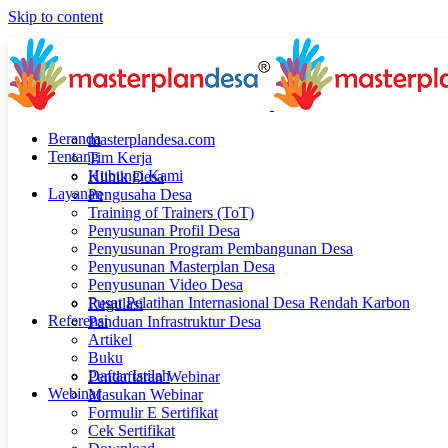
Skip to content
Beranda
masterplandesa.com
Tentang
Tim Kerja
Hubungi Kami
Klinik Desa
Layanan
Pengusaha Desa
Training of Trainers (ToT)
Penyusunan Profil Desa
Penyusunan Program Pembangunan Desa
Penyusunan Masterplan Desa
Penyusunan Video Desa
Pusat Pelatihan Internasional Desa Rendah Karbon
Regulasi
Referensi
Panduan Infrastruktur Desa
Artikel
Buku
Daftar Istilah
Pendaftaran Webinar
Webinar
Masukan Webinar
Formulir E Sertifikat
Cek Sertifikat