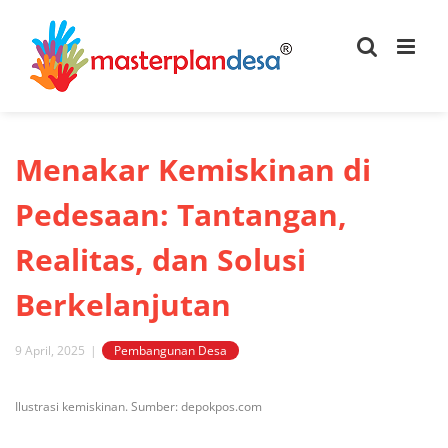
Skip
to
content
Menakar Kemiskinan di
Pedesaan: Tantangan,
Realitas, dan Solusi
Berkelanjutan
9 April, 2025
|
Pembangunan Desa
View
Ilustrasi kemiskinan. Sumber: depokpos.com
Larger
Image