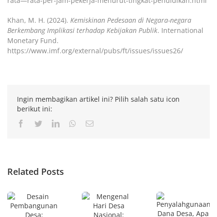
rata—rata-per-jam-pekerja-menurut-tingkat-pendidikan.html
Khan, M. H. (2024).
Kemiskinan Pedesaan di Negara-negara
Berkembang Implikasi terhadap Kebijakan Publik
. International
Monetary Fund.
https://www.imf.org/external/pubs/ft/issues/issues26/
Ingin membagikan artikel ini? Pilih salah satu icon
berikut ini:
Facebook
Twitter
LinkedIn
Whatsapp
Email
Related Posts