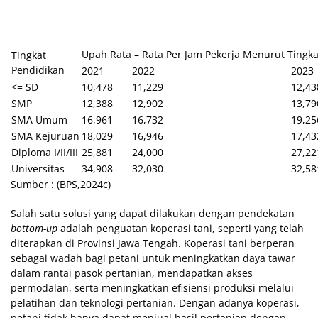
Upah Rata – Rata Per Jam Pekerja Menurut Tingka
Tingkat
Pendidikan
2021
2022
2023
<= SD
10,478
11,229
12,43
SMP
12,388
12,902
13,79
SMA Umum
16,961
16,732
19,25
SMA Kejuruan
18,029
16,946
17,43
Diploma I/II/III
25,881
24,000
27,22
Universitas
34,908
32,030
32,58
Sumber : (BPS,2024c)
Salah satu solusi yang dapat dilakukan dengan pendekatan
bottom-up
adalah penguatan koperasi tani, seperti yang telah
diterapkan di Provinsi Jawa Tengah. Koperasi tani berperan
sebagai wadah bagi petani untuk meningkatkan daya tawar
dalam rantai pasok pertanian, mendapatkan akses
permodalan, serta meningkatkan efisiensi produksi melalui
pelatihan dan teknologi pertanian. Dengan adanya koperasi,
petani tidak hanya dapat menjual hasil pertanian dengan