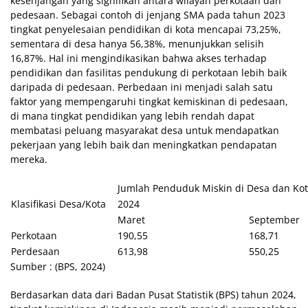
kesenjangan yang signifikan antara wilayah perkotaan dan
pedesaan. Sebagai contoh di jenjang SMA pada tahun 2023
tingkat penyelesaian pendidikan di kota mencapai 73,25%,
sementara di desa hanya 56,38%, menunjukkan selisih
16,87%. Hal ini mengindikasikan bahwa akses terhadap
pendidikan dan fasilitas pendukung di perkotaan lebih baik
daripada di pedesaan. Perbedaan ini menjadi salah satu
faktor yang mempengaruhi tingkat kemiskinan di pedesaan,
di mana tingkat pendidikan yang lebih rendah dapat
membatasi peluang masyarakat desa untuk mendapatkan
pekerjaan yang lebih baik dan meningkatkan pendapatan
mereka.
Jumlah Penduduk Miskin di Desa dan Kot
Klasifikasi Desa/Kota
2024
Maret
September
Perkotaan
190,55
168,71
Perdesaan
613,98
550,25
Sumber : (BPS, 2024)
Berdasarkan data dari Badan Pusat Statistik (BPS) tahun 2024,