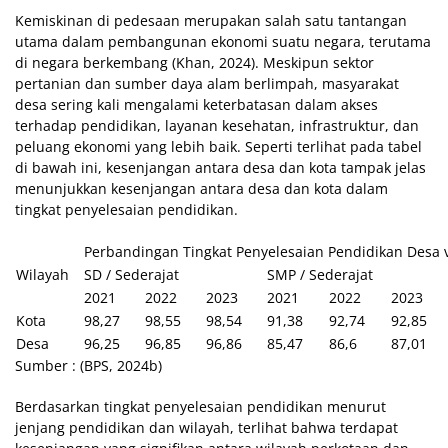
Kemiskinan di pedesaan merupakan salah satu tantangan
utama dalam pembangunan ekonomi suatu negara, terutama
di negara berkembang (Khan, 2024). Meskipun sektor
pertanian dan sumber daya alam berlimpah, masyarakat
desa sering kali mengalami keterbatasan dalam akses
terhadap pendidikan, layanan kesehatan, infrastruktur, dan
peluang ekonomi yang lebih baik. Seperti terlihat pada tabel
di bawah ini, kesenjangan antara desa dan kota tampak jelas
menunjukkan kesenjangan antara desa dan kota dalam
tingkat penyelesaian pendidikan.
Perbandingan Tingkat Penyelesaian Pendidikan Desa 
Wilayah
SD / Sederajat
SMP / Sederajat
2021
2022
2023
2021
2022
2023
Kota
98,27
98,55
98,54
91,38
92,74
92,85
Desa
96,25
96,85
96,86
85,47
86,6
87,01
Sumber : (BPS, 2024b)
Berdasarkan tingkat penyelesaian pendidikan menurut
jenjang pendidikan dan wilayah, terlihat bahwa terdapat