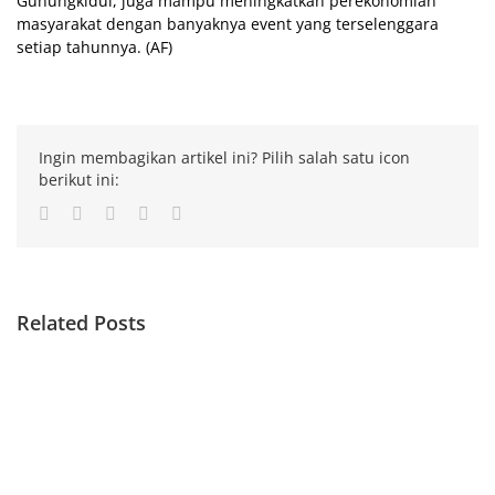
Gunungkidul, juga mampu meningkatkan perekonomian
masyarakat dengan banyaknya event yang terselenggara
setiap tahunnya. (AF)
Ingin membagikan artikel ini? Pilih salah satu icon
berikut ini:
Facebook
Twitter
LinkedIn
Whatsapp
Email
Related Posts