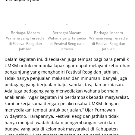
Berbagai Macam
Berbagai Macam
Berbagai Macam
Wahana yang Tersedia
Wahana yang Tersedia
Wahana yang Tersedia
di Festival Reog dan
di Festival Reog dan
di Festival Reog dan
Jathilan
Jathilan
Jathilan
Dalam kegiatan ini, disediakan juga tempat bagi para pemilik
UMKM untuk membuka lapak agar dapat melayani kebutuhan
pengunjung yang menghadiri Festival Reog dan Jathilan.
Tidak hanya penjualan makanan dan minuman, banyak juga
pedagang yang berjualan baju, sandal, tas, dan perhiasan.
Ada juga pedagang yang menyediakan wahana bermain
anak-anak. “Agar kegiatan ini berdampak kepada masyarakat,
kami bekerja sama dengan pelaku usaha UMKM dengan
menyediakan tempat untuk berjualan.” Ujar Purnawan
Widayatno. Harapannya, Festival Reog dan Jathilan tidak
hanya menjadi wadah dalam pengembangan seni dan
budaya yang ada di kelompok masyarakat di Kabupaten