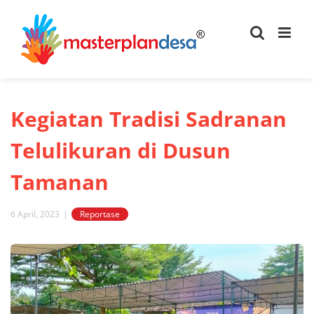
Skip
to
content
Kegiatan Tradisi Sadranan
Telulikuran di Dusun
Tamanan
6 April, 2023
|
Reportase
View
Larger
Image