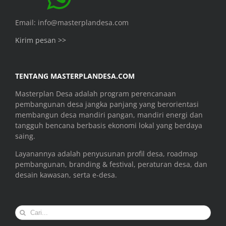
Email: info@masterplandesa.com
Kirim pesan >>
TENTANG MASTERPLANDESA.COM
Masterplan Desa adalah program perencanaan
pembangunan desa jangka panjang yang berorientasi
membangun desa mandiri pangan, mandiri energi dan
tangguh bencana berbasis ekonomi lokal yang berdaya
saing.
Layanannya adalah penyusunan profil desa, roadmap
pembangunan, branding & festival, peraturan desa, dan
desain kawasan, serta e-desa.
Search
for: