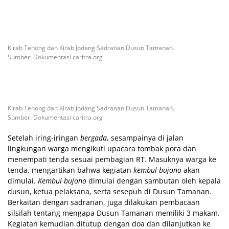
Kirab Tenong dan Kirab Jodang Sadranan Dusun Tamanan.
Sumber: Dokumentasi caritra.org
Kirab Tenong dan Kirab Jodang Sadranan Dusun Tamanan.
Sumber: Dokumentasi caritra.org
Setelah iring-iringan
bergada
, sesampainya di jalan
lingkungan warga mengikuti upacara tombak pora dan
menempati tenda sesuai pembagian RT. Masuknya warga ke
tenda, mengartikan bahwa kegiatan
kembul bujono
akan
dimulai.
Kembul bujono
dimulai dengan sambutan oleh kepala
dusun, ketua pelaksana, serta sesepuh di Dusun Tamanan.
Berkaitan dengan sadranan, juga dilakukan pembacaan
silsilah tentang mengapa Dusun Tamanan memiliki 3 makam.
Kegiatan kemudian ditutup dengan doa dan dilanjutkan ke