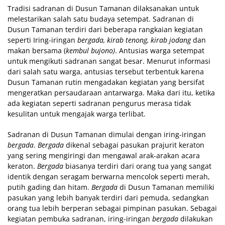
Tradisi sadranan di Dusun Tamanan dilaksanakan untuk
melestarikan salah satu budaya setempat. Sadranan di
Dusun Tamanan terdiri dari beberapa rangkaian kegiatan
seperti Iring-iringan
bergada, kirab tenong, kirab jodang
dan
makan bersama (
kembul bujono)
. Antusias warga setempat
untuk mengikuti sadranan sangat besar. Menurut informasi
dari salah satu warga, antusias tersebut terbentuk karena
Dusun Tamanan rutin mengadakan kegiatan yang bersifat
mengeratkan persaudaraan antarwarga. Maka dari itu, ketika
ada kegiatan seperti sadranan pengurus merasa tidak
kesulitan untuk mengajak warga terlibat.
Sadranan di Dusun Tamanan dimulai dengan iring-iringan
bergada
.
Bergada
dikenal sebagai pasukan prajurit keraton
yang sering mengiringi dan mengawal arak-arakan acara
keraton.
Bergada
biasanya terdiri dari orang tua yang sangat
identik dengan seragam berwarna mencolok seperti merah,
putih gading dan hitam.
Bergada
di Dusun Tamanan memiliki
pasukan yang lebih banyak terdiri dari pemuda, sedangkan
orang tua lebih berperan sebagai pimpinan pasukan. Sebagai
kegiatan pembuka sadranan, iring-iringan
bergada
dilakukan