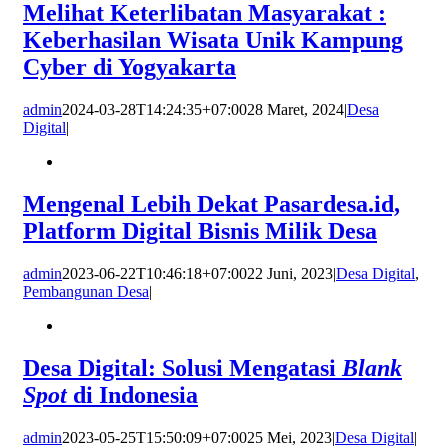
Melihat Keterlibatan Masyarakat :
Keberhasilan Wisata Unik Kampung
Cyber di Yogyakarta
admin
2024-03-28T14:24:35+07:00
28 Maret, 2024
|
Desa
Digital
|
Mengenal Lebih Dekat Pasardesa.id,
Platform Digital Bisnis Milik Desa
admin
2023-06-22T10:46:18+07:00
22 Juni, 2023
|
Desa Digital
,
Pembangunan Desa
|
Desa Digital: Solusi Mengatasi
Blank
Spot
di Indonesia
admin
2023-05-25T15:50:09+07:00
25 Mei, 2023
|
Desa Digital
|