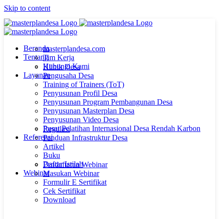
Skip to content
Beranda
masterplandesa.com
Tentang
Tim Kerja
Hubungi Kami
Klinik Desa
Layanan
Pengusaha Desa
Training of Trainers (ToT)
Penyusunan Profil Desa
Penyusunan Program Pembangunan Desa
Penyusunan Masterplan Desa
Penyusunan Video Desa
Pusat Pelatihan Internasional Desa Rendah Karbon
Regulasi
Referensi
Panduan Infrastruktur Desa
Artikel
Buku
Daftar Istilah
Pendaftaran Webinar
Webinar
Masukan Webinar
Formulir E Sertifikat
Cek Sertifikat
Download