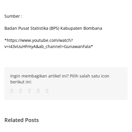
Sumber :
Badan Pusat Statistika (BPS) Kabupaten Bombana
*https://www.youtube.com/watch?
v=i43vUuHFmyA&ab_channel=GunawanFala*
Ingin membagikan artikel ini? Pilih salah satu icon
berikut ini:
Facebook
Twitter
LinkedIn
Whatsapp
Email
Related Posts