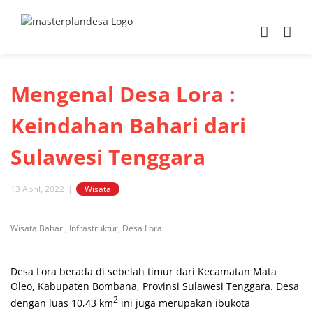
Skip
to
content
Mengenal Desa Lora :
Keindahan Bahari dari
Sulawesi Tenggara
13 April, 2022
|
Wisata
View
Wisata Bahari, Infrastruktur, Desa Lora
Larger
Image
Desa Lora berada di sebelah timur dari Kecamatan Mata
Oleo, Kabupaten Bombana, Provinsi Sulawesi Tenggara. Desa
2
dengan luas 10,43 km
ini juga merupakan ibukota