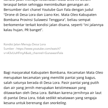
teraspal beton sehingga menimbulkan genangan air.
Bersumber dari chanel Youtube Gun Fala dengan judul
“Drone di Desa Lora dan Liano Kec. Mata Oleo Kabupaten
Bombana Provinsi Sulawesi Tenggara”, beliau sempat
berkomentar terkait kondisi jalan disana, seperti “ini jalannya
kalau hujan, PR banget”.
Kondisi Jalan Menuju Desa Lora
Sumber : https://www.youtube.com/watch?
v=i43vUuHFmyA&ab_channel=GunawanFala
Bagi masyarakat Kabupaten Bombana, Kecamatan Mata Oleo
merupakan kecamatan yang memiliki pantai yang bagus,
salah satunya berada di Desa Lora. Pasir pantai yang putih
dan air yang jernih merupakan keistimewaan yang
ditawarkan oleh Desa Lora. Bahkan karena jernihnya air laut
di pantai Desa Lora, tidak sedikit wisatawan yang sengaja
kesana untuk berenang dan
snorkeling
.