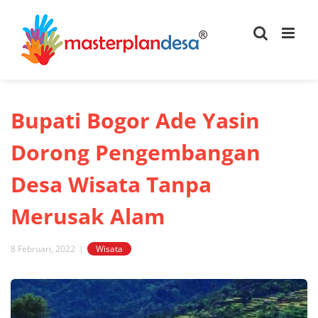
Skip
to
content
Bupati Bogor Ade Yasin
Dorong Pengembangan
Desa Wisata Tanpa
Merusak Alam
8 Februari, 2022
|
Wisata
View
Larger
Image