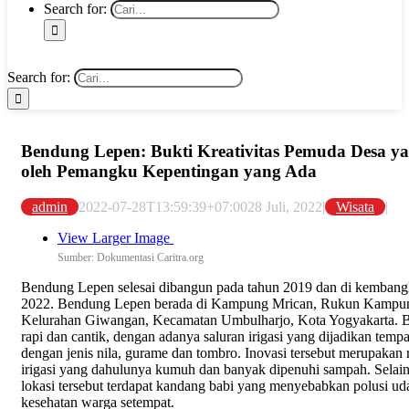
Search for:
Search for:
Bendung Lepen: Bukti Kreativitas Pemuda Desa y
oleh Pemangku Kepentingan yang Ada
admin
2022-07-28T13:59:39+07:00
28 Juli, 2022
|
Wisata
|
View Larger Image
Sumber: Dokumentasi Caritra.org
Bendung Lepen selesai dibangun pada tahun 2019 dan di kembang
2022. Bendung Lepen berada di Kampung Mrican, Rukun Kampu
Kelurahan Giwangan, Kecamatan Umbulharjo, Kota Yogyakarta. B
rapi dan cantik, dengan adanya saluran irigasi yang dijadikan temp
dengan jenis nila, gurame dan tombro. Inovasi tersebut merupakan 
irigasi yang dahulunya kumuh dan banyak dipenuhi sampah. Selain i
lokasi tersebut terdapat kandang babi yang menyebabkan polusi 
kesehatan warga setempat.