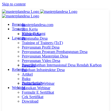
Skip to content
Beranda
masterplandesa.com
Tentang
Tim Kerja
Hubungi Kami
Klinik Desa
Layanan
Pengusaha Desa
Training of Trainers (ToT)
Penyusunan Profil Desa
Penyusunan Program Pembangunan Desa
Penyusunan Masterplan Desa
Penyusunan Video Desa
Pusat Pelatihan Internasional Desa Rendah Karbon
Regulasi
Referensi
Panduan Infrastruktur Desa
Artikel
Buku
Daftar Istilah
Pendaftaran Webinar
Webinar
Masukan Webinar
Formulir E Sertifikat
Cek Sertifikat
Download