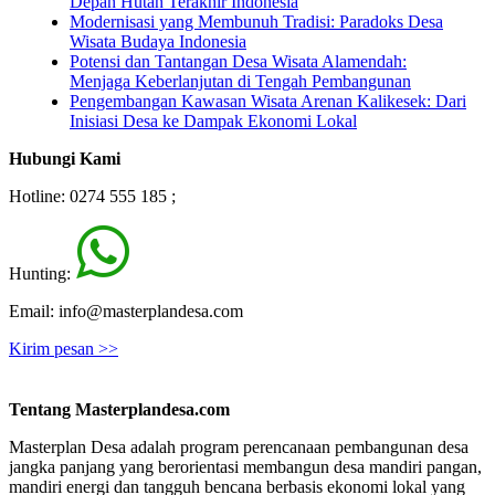
Depan Hutan Terakhir Indonesia
Modernisasi yang Membunuh Tradisi: Paradoks Desa
Wisata Budaya Indonesia
Potensi dan Tantangan Desa Wisata Alamendah:
Menjaga Keberlanjutan di Tengah Pembangunan
Pengembangan Kawasan Wisata Arenan Kalikesek: Dari
Inisiasi Desa ke Dampak Ekonomi Lokal
Hubungi Kami
Hotline: 0274 555 185 ;
Hunting:
Email: info@masterplandesa.com
Kirim pesan >>
Tentang Masterplandesa.com
Masterplan Desa adalah program perencanaan pembangunan desa
jangka panjang yang berorientasi membangun desa mandiri pangan,
mandiri energi dan tangguh bencana berbasis ekonomi lokal yang