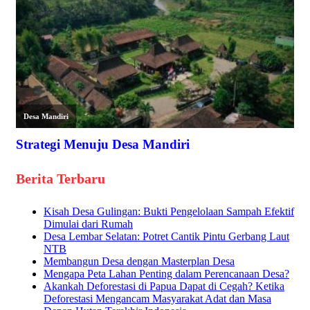
Desa Mandiri
Strategi Menuju Desa Mandiri
Berita Terbaru
Kisah Desa Gulingan: Bukti Pengelolaan Sampah Efektif
Dimulai dari Rumah
Desa Lembar Selatan: Potret Cantik Pintu Gerbang Laut
NTB
Membangun Desa dengan Masterplan Desa
Mengapa Peta Lahan Penting dalam Perencanaan Desa?
Akankah Deforestasi di Papua Dapat di Cegah? Ketika
Deforestasi Mengancam Masyarakat Adat dan Masa