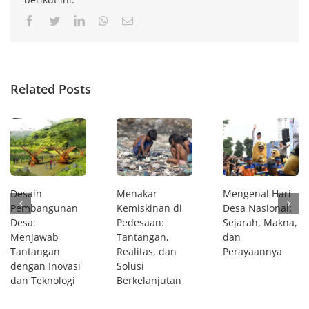
Facebook
Twitter
LinkedIn
Whatsapp
Email
Related Posts
Desain
Menakar
Mengenal Hari
Pembangunan
Kemiskinan di
Desa Nasional:
Desa:
Pedesaan:
Sejarah, Makna,
Menjawab
Tantangan,
dan
Tantangan
Realitas, dan
Perayaannya
dengan Inovasi
Solusi
dan Teknologi
Berkelanjutan