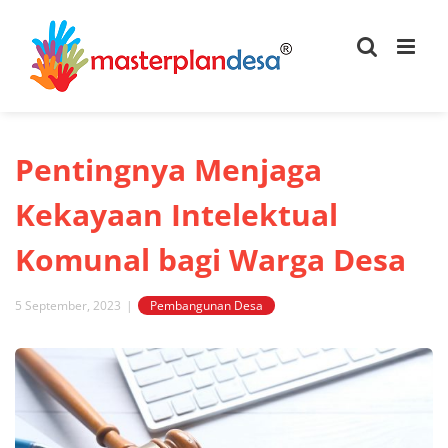
Skip
to
content
Pentingnya Menjaga
Kekayaan Intelektual
Komunal bagi Warga Desa
5 September, 2023
|
Pembangunan Desa
View
Larger
Image