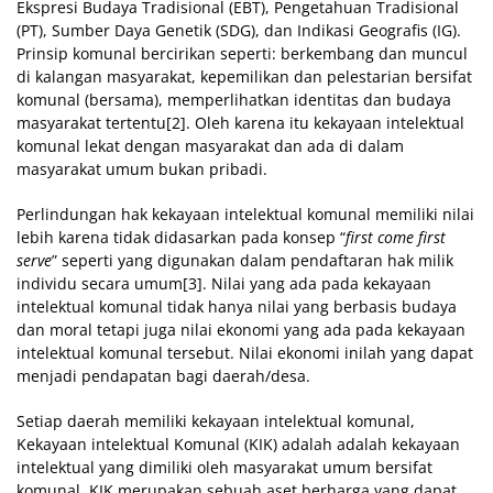
Ekspresi Budaya Tradisional (EBT), Pengetahuan Tradisional
(PT), Sumber Daya Genetik (SDG), dan Indikasi Geografis (IG).
Prinsip komunal bercirikan seperti: berkembang dan muncul
di kalangan masyarakat, kepemilikan dan pelestarian bersifat
komunal (bersama), memperlihatkan identitas dan budaya
masyarakat tertentu[2]. Oleh karena itu kekayaan intelektual
komunal lekat dengan masyarakat dan ada di dalam
masyarakat umum bukan pribadi.
Perlindungan hak kekayaan intelektual komunal memiliki nilai
lebih karena tidak didasarkan pada konsep “
first come first
serve
” seperti yang digunakan dalam pendaftaran hak milik
individu secara umum[3]. Nilai yang ada pada kekayaan
intelektual komunal tidak hanya nilai yang berbasis budaya
dan moral tetapi juga nilai ekonomi yang ada pada kekayaan
intelektual komunal tersebut. Nilai ekonomi inilah yang dapat
menjadi pendapatan bagi daerah/desa.
Setiap daerah memiliki kekayaan intelektual komunal,
Kekayaan intelektual Komunal (KIK) adalah adalah kekayaan
intelektual yang dimiliki oleh masyarakat umum bersifat
komunal. KIK merupakan sebuah aset berharga yang dapat