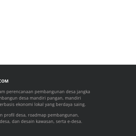
.COM
ram perencanaan pembangunan desa jangka
mbangun desa mandiri pangan, mandiri
rbasis ekonomi lokal yang berdaya saing.
n profil desa, roadmap pembangunan,
 desa, dan desain kawasan, serta e-desa.