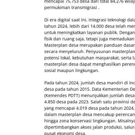
mencapai 75.753 desa dari total 84.276 wila
permukiman transmigrasi .
Di era digital saat ini, integrasi teknolog
tahun 2024, lebih dari 14.000 desa telah m
untuk meningkatkan layanan publik. Denga
fisik dan ruang saja, tetapi juga memadukan
Masterplan desa merupakan panduan dasa
secara menyeluruh. Penyusunan masterpla
potensi lokal, kebutuhan masyarakat, serta
masterplan desa dapat menghasilkan peren
sosial maupun lingkungan.
Pada tahun 2024, jumlah desa mandiri di Ind
desa pada tahun 2015. Data Kementerian De
(Kemendes PDTT) menunjukkan jumlah desa s
4.850 desa pada 2023. Salah satu provinsi d
yang mencapai 4.019 desa pada tahun 2024,
dalam masterplan desa mencakup perencanaa
hingga zona konservasi lingkungan. Misaln
dipertimbangkan akses jalan produksi, salura
pusat ekonomi desa.