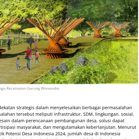
Tlogo Kecamatan Garung Wonosobo
katan strategis dalam menyelesaikan berbagai permasalahan
lahan tersebut meliputi infrastruktur, SDM, lingkungan, sosial,
esain dalam perencanaan pembangunan desa, solusi dapat
artisipasi masyarakat, dan mengutamakan keberlanjutan. Menurut
stik Potensi Desa Indonesia 2024, jumlah desa di Indonesia