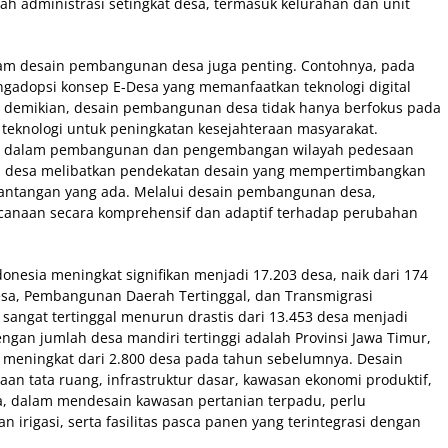
yah administrasi setingkat desa, termasuk kelurahan dan unit
i dalam desain pembangunan desa juga penting. Contohnya, pada
engadopsi konsep E-Desa yang memanfaatkan teknologi digital
n demikian, desain pembangunan desa tidak hanya berfokus pada
 teknologi untuk peningkatan kesejahteraan masyarakat.
r dalam pembangunan dan pengembangan wilayah pedesaan
n desa melibatkan pendekatan desain yang mempertimbangkan
 tantangan yang ada. Melalui desain pembangunan desa,
canaan secara komprehensif dan adaptif terhadap perubahan
onesia meningkat signifikan menjadi 17.203 desa, naik dari 174
sa, Pembangunan Daerah Tertinggal, dan Transmigrasi
angat tertinggal menurun drastis dari 13.453 desa menjadi
engan jumlah desa mandiri tertinggi adalah Provinsi Jawa Timur,
 meningkat dari 2.800 desa pada tahun sebelumnya. Desain
n tata ruang, infrastruktur dasar, kawasan ekonomi produktif,
ya, dalam mendesain kawasan pertanian terpadu, perlu
n irigasi, serta fasilitas pasca panen yang terintegrasi dengan