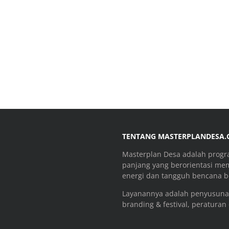
TENTANG MASTERPLANDESA
Masterplan Desa adalah prog
panjang yang berorientasi me
energi dan tangguh bencana be
Layanannya adalah penyusuna
branding & festival, peraturan