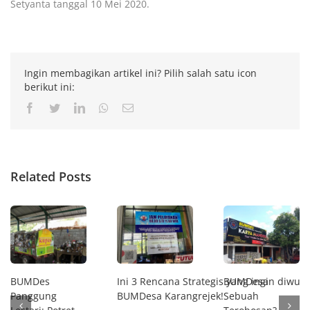
Setyanta tanggal 10 Mei 2020.
Ingin membagikan artikel ini? Pilih salah satu icon
berikut ini:
Facebook
Twitter
LinkedIn
Whatsapp
Email
Related Posts
BUMDes
Ini 3 Rencana Strategis yang ingin diwuj
BUMDesa
Panggung
BUMDesa Karangrejek!
Sebuah