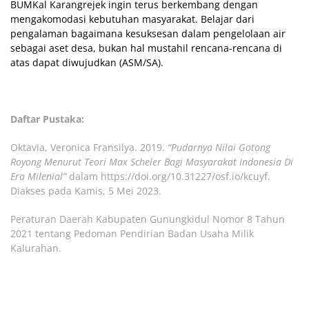
BUMKal Karangrejek ingin terus berkembang dengan
mengakomodasi kebutuhan masyarakat. Belajar dari
pengalaman bagaimana kesuksesan dalam pengelolaan air
sebagai aset desa, bukan hal mustahil rencana-rencana di
atas dapat diwujudkan (ASM/SA).
Daftar Pustaka:
Oktavia, Veronica Fransilya. 2019.
“Pudarnya Nilai Gotong
Royong Menurut Teori Max Scheler Bagi Masyarakat Indonesia Di
Era Milenial”
dalam
https://doi.org/10.31227/osf.io/kcuyf
.
Diakses pada Kamis, 5 Mei 2023.
Peraturan Daerah Kabupaten Gunungkidul Nomor 8 Tahun
2021 tentang Pedoman Pendirian Badan Usaha Milik
Kalurahan.