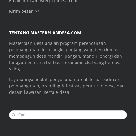
Email: info@masterplandesa.com
Kirim pesan >>
TENTANG MASTERPLANDESA.COM
Masterplan Desa adalah program perencanaan
pembangunan desa jangka panjang yang berorientasi
membangun desa mandiri pangan, mandiri energi dan
tangguh bencana berbasis ekonomi lokal yang berdaya
saing.
Layanannya adalah penyusunan profil desa, roadmap
pembangunan, branding & festival, peraturan desa, dan
desain kawasan, serta e-desa.
Search
for: