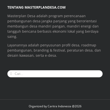
TENTANG MASTERPLANDESA.COM
Masterplan Desa adalah program perencanaan
pembangunan desa jangka panjang yang berorientasi
membangun desa mandiri pangan, mandiri energi dan
tangguh bencana berbasis ekonomi lokal yang berdaya
saing.
Layanannya adalah penyusunan profil desa, roadmap
pembangunan, branding & festival, peraturan desa, dan
desain kawasan, serta e-desa.
Search
for:
Organized by
Caritra Indonesia @2026