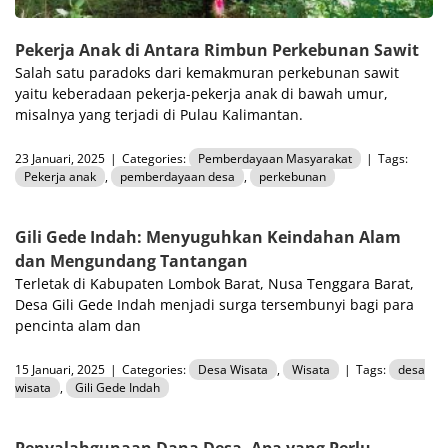
Pekerja Anak di Antara Rimbun Perkebunan Sawit
Salah satu paradoks dari kemakmuran perkebunan sawit
yaitu keberadaan pekerja-pekerja anak di bawah umur,
misalnya yang terjadi di Pulau Kalimantan.
23 Januari, 2025
|
Categories:
Pemberdayaan Masyarakat
|
Tags:
Pekerja anak
,
pemberdayaan desa
,
perkebunan
Gili Gede Indah: Menyuguhkan Keindahan Alam
dan Mengundang Tantangan
Terletak di Kabupaten Lombok Barat, Nusa Tenggara Barat,
Desa Gili Gede Indah menjadi surga tersembunyi bagi para
pencinta alam dan
15 Januari, 2025
|
Categories:
Desa Wisata
,
Wisata
|
Tags:
desa
wisata
,
Gili Gede Indah
Penyalahgunaan Dana Desa, Apa yang Perlu