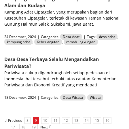
Alam dan Budaya
Kampung Adat Ciptagelar, yang merupakan bagian dari
Kasepuhan Ciptagelar, terletak di kawasan Taman Nasional
Gunung Halimun Salak, Sukabumi, Jawa Barat.
24 Desember, 2024
|
Categories:
Desa Adat
|
Tags:
desa adat
,
kampung adat
,
Keberlanjutan
,
ramah lingkungan
Desa-Desa Terkaya Selalu Mengandalkan
Pariwisata?
Pariwisata cukup digandrungi oleh setiap pedesaan di
Indonesia. hal tersebut terbukti atas catatan Kementerian
Pariwisata dan Ekonomi Kreatif yang mendapati
18 Desember, 2024
|
Categories:
Desa Wisata
,
Wisata
Previous
8
9
10
11
12
13
14
15
16
17
18
19
Next