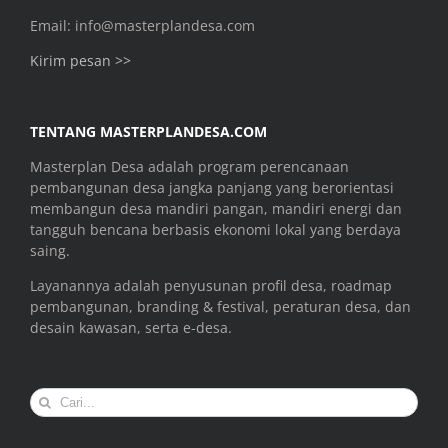
Email: info@masterplandesa.com
Kirim pesan >>
TENTANG MASTERPLANDESA.COM
Masterplan Desa adalah program perencanaan
pembangunan desa jangka panjang yang berorientasi
membangun desa mandiri pangan, mandiri energi dan
tangguh bencana berbasis ekonomi lokal yang berdaya
saing.
Layanannya adalah penyusunan profil desa, roadmap
pembangunan, branding & festival, peraturan desa, dan
desain kawasan, serta e-desa.
Search
for: