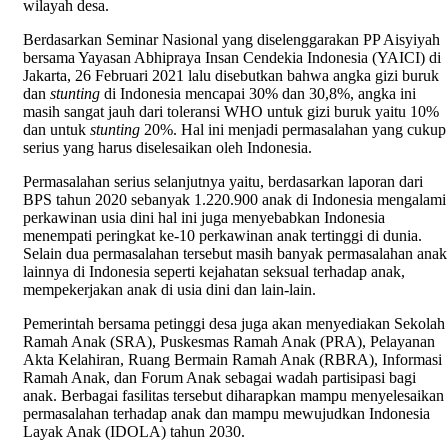
wilayah desa.
Berdasarkan Seminar Nasional yang diselenggarakan PP Aisyiyah
bersama Yayasan Abhipraya Insan Cendekia Indonesia (YAICI) di
Jakarta, 26 Februari 2021 lalu disebutkan bahwa angka gizi buruk
dan
stunting
di Indonesia mencapai 30% dan 30,8%, angka ini
masih sangat jauh dari toleransi WHO untuk gizi buruk yaitu 10%
dan untuk
stunting
20%. Hal ini menjadi permasalahan yang cukup
serius yang harus diselesaikan oleh Indonesia.
Permasalahan serius selanjutnya yaitu, berdasarkan laporan dari
BPS tahun 2020 sebanyak 1.220.900 anak di Indonesia mengalami
perkawinan usia dini hal ini juga menyebabkan Indonesia
menempati peringkat ke-10 perkawinan anak tertinggi di dunia.
Selain dua permasalahan tersebut masih banyak permasalahan anak
lainnya di Indonesia seperti kejahatan seksual terhadap anak,
mempekerjakan anak di usia dini dan lain-lain.
Pemerintah bersama petinggi desa juga akan menyediakan Sekolah
Ramah Anak (SRA), Puskesmas Ramah Anak (PRA), Pelayanan
Akta Kelahiran, Ruang Bermain Ramah Anak (RBRA), Informasi
Ramah Anak, dan Forum Anak sebagai wadah partisipasi bagi
anak. Berbagai fasilitas tersebut diharapkan mampu menyelesaikan
permasalahan terhadap anak dan mampu mewujudkan Indonesia
Layak Anak (IDOLA) tahun 2030.