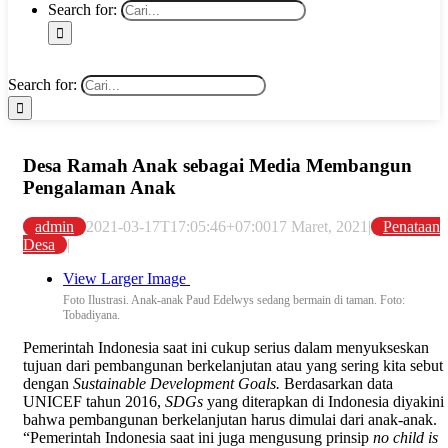
Search for:
Search for:
Desa Ramah Anak sebagai Media Membangun
Pengalaman Anak
admin
2021-03-17T17:05:46+07:00
17 Maret, 2021
|
Penataan
Desa
|
View Larger Image
Foto Ilustrasi. Anak-anak Paud Edelwys sedang bermain di taman. Foto:
Tobadiyana.
Pemerintah Indonesia saat ini cukup serius dalam menyukseskan
tujuan dari pembangunan berkelanjutan atau yang sering kita sebut
dengan
Sustainable Development Goals.
Berdasarkan data
UNICEF tahun 2016,
SDGs
yang diterapkan di Indonesia diyakini
bahwa pembangunan berkelanjutan harus dimulai dari anak-anak.
“Pemerintah Indonesia saat ini juga mengusung prinsip
no child is