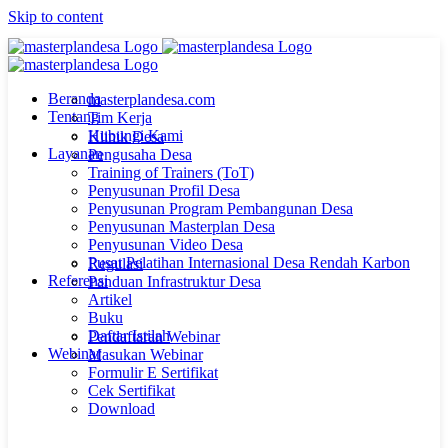
Skip to content
Beranda
masterplandesa.com
Tentang
Tim Kerja
Hubungi Kami
Klinik Desa
Layanan
Pengusaha Desa
Training of Trainers (ToT)
Penyusunan Profil Desa
Penyusunan Program Pembangunan Desa
Penyusunan Masterplan Desa
Penyusunan Video Desa
Pusat Pelatihan Internasional Desa Rendah Karbon
Regulasi
Referensi
Panduan Infrastruktur Desa
Artikel
Buku
Daftar Istilah
Pendaftaran Webinar
Webinar
Masukan Webinar
Formulir E Sertifikat
Cek Sertifikat
Download