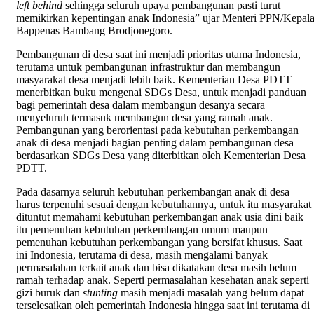
left behind
sehingga seluruh upaya pembangunan pasti turut
memikirkan kepentingan anak Indonesia” ujar Menteri PPN/Kepal
Bappenas Bambang Brodjonegoro.
Pembangunan di desa saat ini menjadi prioritas utama Indonesia,
terutama untuk pembangunan infrastruktur dan membangun
masyarakat desa menjadi lebih baik. Kementerian Desa PDTT
menerbitkan buku mengenai SDGs Desa, untuk menjadi panduan
bagi pemerintah desa dalam membangun desanya secara
menyeluruh termasuk membangun desa yang ramah anak.
Pembangunan yang berorientasi pada kebutuhan perkembangan
anak di desa menjadi bagian penting dalam pembangunan desa
berdasarkan SDGs Desa yang diterbitkan oleh Kementerian Desa
PDTT.
Pada dasarnya seluruh kebutuhan perkembangan anak di desa
harus terpenuhi sesuai dengan kebutuhannya, untuk itu masyarakat
dituntut memahami kebutuhan perkembangan anak usia dini baik
itu pemenuhan kebutuhan perkembangan umum maupun
pemenuhan kebutuhan perkembangan yang bersifat khusus. Saat
ini Indonesia, terutama di desa, masih mengalami banyak
permasalahan terkait anak dan bisa dikatakan desa masih belum
ramah terhadap anak. Seperti permasalahan kesehatan anak seperti
gizi buruk dan
stunting
masih menjadi masalah yang belum dapat
terselesaikan oleh pemerintah Indonesia hingga saat ini terutama di