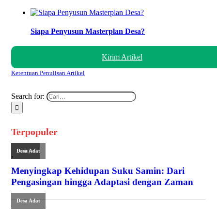
Siapa Penyusun Masterplan Desa?
Kirim Artikel
Ketentuan Penulisan Artikel
Search for:
Terpopuler
Budaya
Desa Adat
,
Menyingkap Kehidupan Suku Samin: Dari
Pengasingan hingga Adaptasi dengan Zaman
Desa Adat