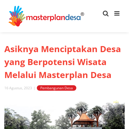
Skip
to
content
Asiknya Menciptakan Desa
yang Berpotensi Wisata
Melalui Masterplan Desa
16 Agustus, 2023
|
Pembangunan Desa
View
Larger
Image