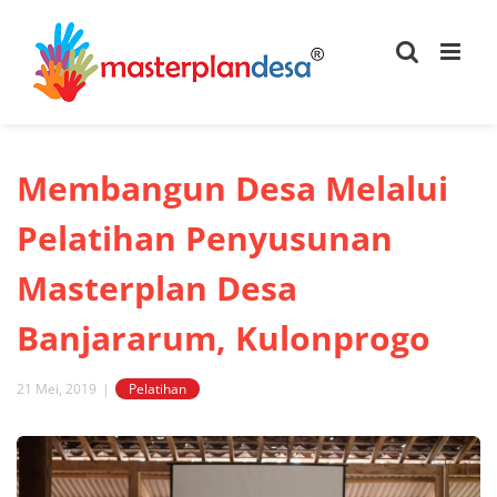
Skip
to
content
Membangun Desa Melalui
Pelatihan Penyusunan
Masterplan Desa
Banjararum, Kulonprogo
21 Mei, 2019
|
Pelatihan
View
Larger
Image