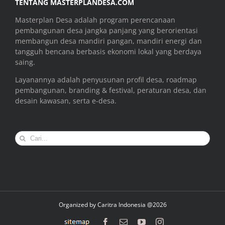
TENTANG MASTERPLANDESA.COM
Masterplan Desa adalah program perencanaan
pembangunan desa jangka panjang yang berorientasi
membangun desa mandiri pangan, mandiri energi dan
tangguh bencana berbasis ekonomi lokal yang berdaya
saing.
Layanannya adalah penyusunan profil desa, roadmap
pembangunan, branding & festival, peraturan desa, dan
desain kawasan, serta e-desa.
Search
for:
Organized by
Caritra Indonesia @2026
sitemap
Facebook
Email
YouTube
Instagram