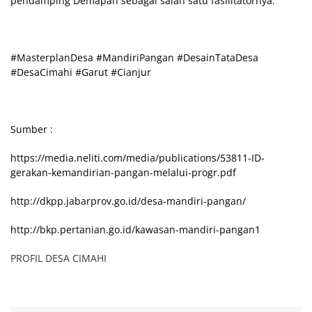
pendamping Demapan sebagai salah satu fasilitatornya.
#MasterplanDesa #MandiriPangan #DesainTataDesa
#DesaCimahi #Garut #Cianjur
Sumber :
https://media.neliti.com/media/publications/53811-ID-
gerakan-kemandirian-pangan-melalui-progr.pdf
http://dkpp.jabarprov.go.id/desa-mandiri-pangan/
http://bkp.pertanian.go.id/kawasan-mandiri-pangan1
PROFIL DESA CIMAHI