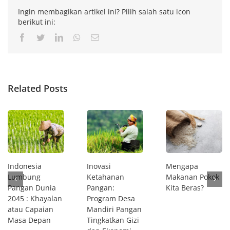
Ingin membagikan artikel ini? Pilih salah satu icon
berikut ini:
Facebook
Twitter
LinkedIn
Whatsapp
Email
Related Posts
Indonesia
Inovasi
Mengapa
Lumbung
Ketahanan
Makanan Pokok
Pangan Dunia
Pangan:
Kita Beras?
2045 : Khayalan
Program Desa
atau Capaian
Mandiri Pangan
Masa Depan
Tingkatkan Gizi