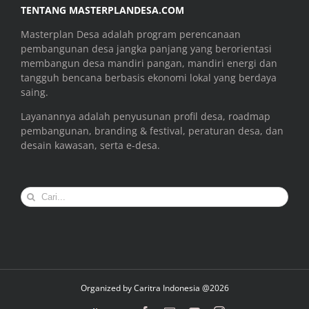
TENTANG MASTERPLANDESA.COM
Masterplan Desa adalah program perencanaan
pembangunan desa jangka panjang yang berorientasi
membangun desa mandiri pangan, mandiri energi dan
tangguh bencana berbasis ekonomi lokal yang berdaya
saing.
Layanannya adalah penyusunan profil desa, roadmap
pembangunan, branding & festival, peraturan desa, dan
desain kawasan, serta e-desa.
Search
for:
Organized by
Caritra Indonesia @2026