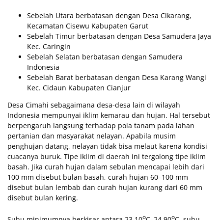
Sebelah Utara berbatasan dengan Desa Cikarang,
Kecamatan Cisewu Kabupaten Garut
Sebelah Timur berbatasan dengan Desa Samudera Jaya
Kec. Caringin
Sebelah Selatan berbatasan dengan Samudera
Indonesia
Sebelah Barat berbatasan dengan Desa Karang Wangi
Kec. Cidaun Kabupaten Cianjur
Desa Cimahi sebagaimana desa-desa lain di wilayah
Indonesia mempunyai iklim kemarau dan hujan. Hal tersebut
berpengaruh langsung terhadap pola tanam pada lahan
pertanian dan masyarakat nelayan. Apabila musim
penghujan datang, nelayan tidak bisa melaut karena kondisi
cuacanya buruk. Tipe iklim di daerah ini tergolong tipe iklim
basah. Jika curah hujan dalam sebulan mencapai lebih dari
100 mm disebut bulan basah, curah hujan 60–100 mm
disebut bulan lembab dan curah hujan kurang dari 60 mm
disebut bulan kering.
o
o
Suhu minimumnya berkisar antara 23,10
C–24,90
C, suhu