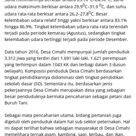
0
0
udara maksimum berkisar antara 29,9
C–31,9
C, dan suhu
0
udara rata-rata berkisar antara 26,2–27,8
C. Besar
kelembaban udara relatif tinggi yakni berkisar antara 83,1%
hingga 86,9%. Tingkat kelembaban udara rata-rata terendah
terjadi pada periode kemarau (Agustus), sedangkan tingkat
kelembaban udara tertinggi terjadi pada periode Desember.
Data tahun 2016, Desa Cimahi mempunyai jumlah penduduk
3.312 jiwa yang terdiri dari 1.691 laki-laki, 1.621 perempuan
yang terhimpun dalam 1043 KK dan terbagi dalam 3 dusun
(wilayah). Komposisi penduduk Desa Cimahi berdasarkan
tingkat pendidikannya didominasi oleh tingkat pendidikan
sekolah dasar (SD). Sementara itu, berdasarkan jenis
pekerjaannya Desa Cimahi merupakan desa yang sebagian
besar penduduknya bermata pencaharian sebagai petani dan
Buruh Tani.
Sebagai mata pencaharian utama, bidang pertanian juga
digeluti oleh penduduk dalam hal sub sektor peternakan. Hal
ini dapat terlihat bahwa sebagian masyarakat di Desa Cimahi
memelihara ternak ayam, kambing, sapi, kerbau, dan ikan.