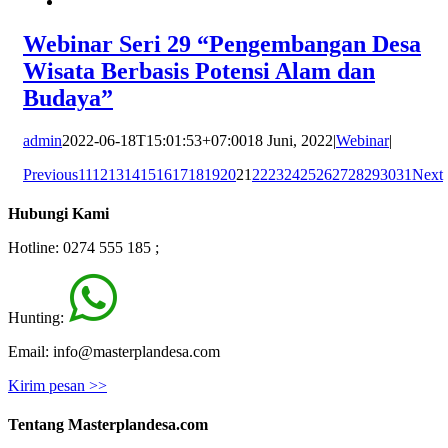
Webinar Seri 29 “Pengembangan Desa
Wisata Berbasis Potensi Alam dan
Budaya”
admin
2022-06-18T15:01:53+07:00
18 Juni, 2022
|
Webinar
|
Previous
11
12
13
14
15
16
17
18
19
20
21
22
23
24
25
26
27
28
29
30
31
Next
Hubungi Kami
Hotline: 0274 555 185 ;
Hunting:
Email: info@masterplandesa.com
Kirim pesan >>
Tentang Masterplandesa.com