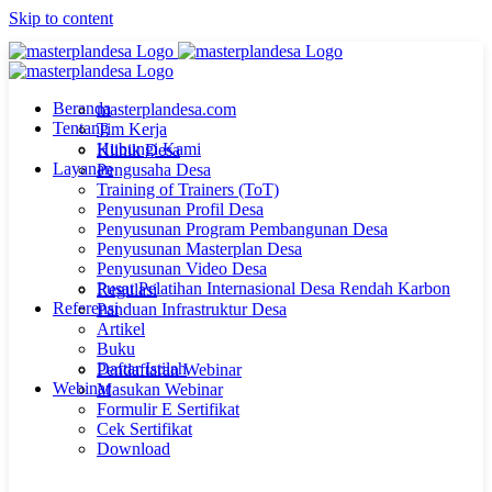
Skip to content
Beranda
masterplandesa.com
Tentang
Tim Kerja
Hubungi Kami
Klinik Desa
Layanan
Pengusaha Desa
Training of Trainers (ToT)
Penyusunan Profil Desa
Penyusunan Program Pembangunan Desa
Penyusunan Masterplan Desa
Penyusunan Video Desa
Pusat Pelatihan Internasional Desa Rendah Karbon
Regulasi
Referensi
Panduan Infrastruktur Desa
Artikel
Buku
Daftar Istilah
Pendaftaran Webinar
Webinar
Masukan Webinar
Formulir E Sertifikat
Cek Sertifikat
Download