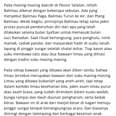
Pada masing-masing daerah di Pesisir Selatan, istilah
Balimau dikenal dengan beberapa sebutan. Ada yang
menyebut Balimau Paga, Balimau Turun ke Air, dan Ptang
Balimau. Meski begitu, prinsipnya Balimau tetap sama yakni
proses puncak pembersihan diri dari apa yang telah
dilakukan selama bulan Sya’ban untuk memasuki bulan
suci Ramadan. Saat ritual berlangsung, para penghulu, ninik
mamak, cadiak pandai, dan masyarakat hadir di suatu tanah
lapang di pinggir sungai setelah shalat Ashar. Tiap kaum atau
suku membawa satu atau dua ‘bawaan’ limau yang dihiasi
dengan tradisi suku masing-masing.
Pada setiap bawaan yang dibawa akan diberi tanda, bahwa
limau tersebut merupakan bawaan dari suku masing-masing.
Limau yang dibawa bukanlah yang aneh-aneh, tapi tetap
dalam konteks limau keseharian kita, yakni asam limau purut
atau asam biasa, yang sudah direndam dalam suatu wadah,
bunga rampai dan dauh-daunan pengharum, serta bedak
beras. Bawaan ini di arak dari masjid besar di nagari menuju
pinggir sungai tempat berlangsungnya acara. Dan biasanya
diiiringi dengan talempong dan berbagai kesenian anak