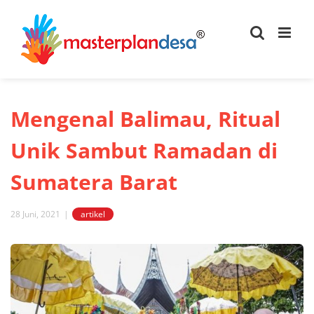
Skip
to
content
Mengenal Balimau, Ritual
Unik Sambut Ramadan di
Sumatera Barat
28 Juni, 2021
|
artikel
View
Larger
Image