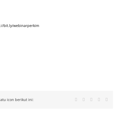
://bit.ly/webinarperkim
atu icon berikut ini:
Facebook
Twitter
LinkedIn
Whatsa
Ema