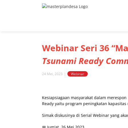
Skip
to
content
Webinar Seri 36 “M
Tsunami Ready Commu
24 Mei, 2023
|
Webinar
View
Larger
Kesiapsiagaan masyarakat dalam merespon b
Image
Ready yaitu program peningkatan kapasita
Simak diskusinya di Serial Webinar yang aka
📅 Jum’at, 26 Mei 2023