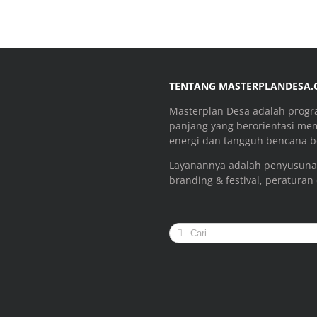
TENTANG MASTERPLANDESA
Masterplan Desa adalah prog
panjang yang berorientasi me
energi dan tangguh bencana be
Layanannya adalah penyusuna
branding & festival, peraturan
Search
for: