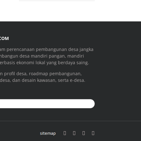
.COM
ram perencanaan pembangunan desa jangka
mbangun desa mandiri pangan, mandiri
rbasis ekonomi lokal yang berdaya saing.
n profil desa, roadmap pembangunan,
 desa, dan desain kawasan, serta e-desa.
sitemap
Facebook
Email
YouTube
Instagram