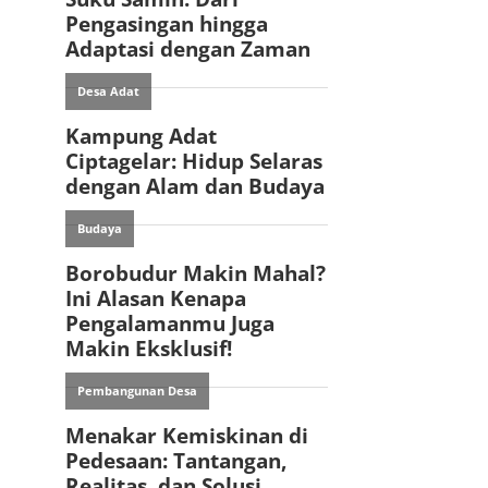
pp
il