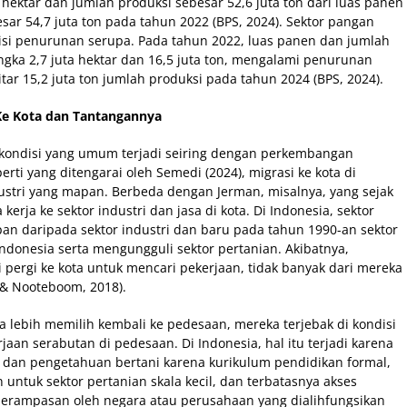
hektar dan jumlah produksi sebesar 52,6 juta ton dari luas panen
esar 54,7 juta ton pada tahun 2022 (BPS, 2024). Sektor pangan
isi penurunan serupa. Pada tahun 2022, luas panen dan jumlah
gka 2,7 juta hektar dan 16,5 juta ton, mengalami penurunan
tar 15,2 juta ton jumlah produksi pada tahun 2024 (BPS, 2024).
Ke Kota dan Tantangannya
 kondisi yang umum terjadi seiring dengan perkembangan
erti yang ditengarai oleh Semedi (2024), migrasi ke kota di
dustri yang mapan. Berbeda dengan Jerman, misalnya, yang sejak
ja ke sektor industri dan jasa di kota. Di Indonesia, sektor
an daripada sektor industri dan baru pada tahun 1990-an sektor
Indonesia serta mengungguli sektor pertanian. Akibatnya,
pergi ke kota untuk mencari pekerjaan, tidak banyak dari mereka
& Nooteboom, 2018).
a lebih memilih kembali ke pedesaan, mereka terjebak di kondisi
n serabutan di pedesaan. Di Indonesia, hal itu terjadi karena
 dan pengetahuan bertani karena kurikulum pendidikan formal,
 untuk sektor pertanian skala kecil, dan terbatasnya akses
 perampasan oleh negara atau perusahaan yang dialihfungsikan