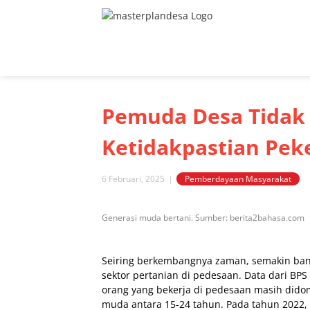
Skip
to
content
Pemuda Desa Tidak 
Ketidakpastian Pek
6 Februari, 2025
|
Pemberdayaan Masyarakat
View
Generasi muda bertani. Sumber: berita2bahasa.com
Larger
Image
Seiring berkembangnya zaman, semakin bany
sektor pertanian di pedesaan. Data dari B
orang yang bekerja di pedesaan masih didom
muda antara 15-24 tahun. Pada tahun 2022, se