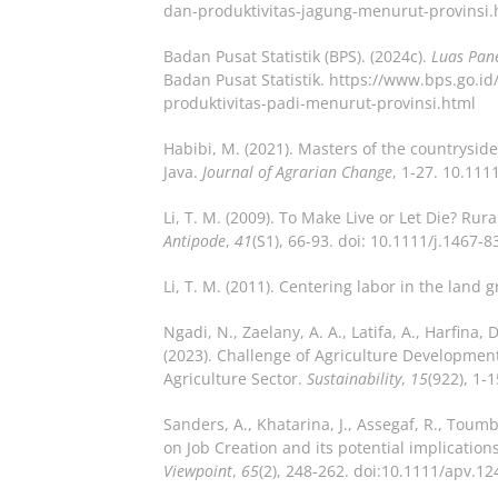
dan-produktivitas-jagung-menurut-provinsi.
Badan Pusat Statistik (BPS). (2024c).
Luas Pane
Badan Pusat Statistik. https://www.bps.go.
produktivitas-padi-menurut-provinsi.html
Habibi, M. (2021). Masters of the countrysid
Java.
Journal of Agrarian Change
, 1-27. 10.111
Li, T. M. (2009). To Make Live or Let Die? Ru
Antipode
,
41
(S1), 66-93. doi: 10.1111/j.1467-
Li, T. M. (2011). Centering labor in the land
Ngadi, N., Zaelany, A. A., Latifa, A., Harfina, D
(2023). Challenge of Agriculture Development
Agriculture Sector.
Sustainability
,
15
(922), 1-
Sanders, A., Khatarina, J., Assegaf, R., Tou
on Job Creation and its potential implication
Viewpoint
,
65
(2), 248-262. doi:10.1111/apv.12