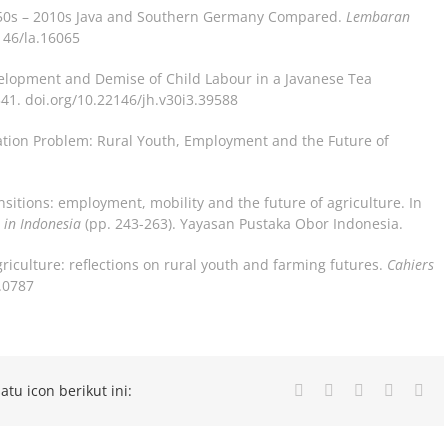
 1850s – 2010s Java and Southern Germany Compared.
Lembaran
2146/la.16065
velopment and Demise of Child Labour in a Javanese Tea
341. doi.org/10.22146/jh.v30i3.39588
ration Problem: Rural Youth, Employment and the Future of
nsitions: employment, mobility and the future of agriculture. In
 in Indonesia
(pp. 243-263). Yayasan Pustaka Obor Indonesia.
riculture: reflections on rural youth and farming futures.
Cahiers
5.0787
atu icon berikut ini:
Facebook
Twitter
LinkedIn
Whatsa
Ema