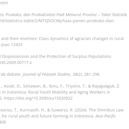
html
n, Produksi, dan Produktivitas Padi Menurut Provinsi – Tabel Statistik
.
id/id/statistics-table/2/MTQ5OCMy/luas-panen–produksi–dan-
e and their enemies: Class dynamics of agrarian changes in rural
1/joac.12433
ral Dispossession and the Protection of Surplus Populations.
8330.2009.00717.x
 grab debate.
Journal of Peasant Studies
,
38
(2), 281-298.
., Asiati, D., Setiawan, B., Ibnu, F., Triyono, T., & Rajagukguk, Z.
 in Indonesia: Rural Youth Mobility and Aging Workers in
15. https://doi.org/10.3390/su15020922
mbourou, T., Kurniasih, H., & Suwarso, R. (2024). The Omnibus Law
s for rural youth and future farming in Indonesia.
Asia Pacific
408