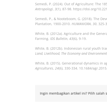
Semedi, P. (2024). Out of Agriculture: The
Antropologi
,
3
(1), 87-98. https://doi.org/10.2
Semedi, P., & Nooteboom, G. (2018). The De
Plantation, 1900-2010.
HUMANIORA
,
30
, 325-
White, B. (2012a). Agriculture and the Gene
Farming.
IDS Bulletin
,
43
(6), 9-19.
White, B. (2012b). Indonesian rural youth tra
Land, Livelihood, The Economy and Environment
White, B. (2015). Generational dynamics in ag
Agricultures
,
24
(6), 330-334. 10.1684/agr.201
Ingin membagikan artikel ini? Pilih salah s