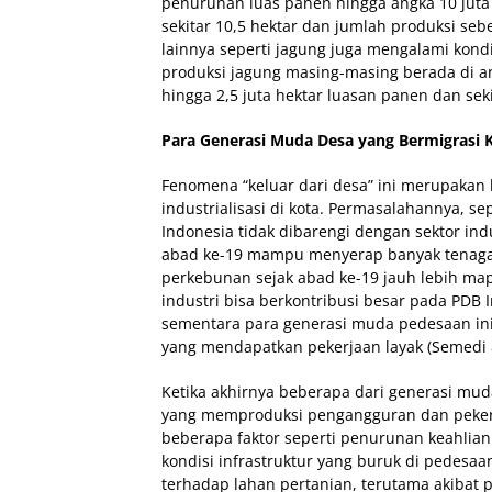
penurunan luas panen hingga angka 10 juta 
sekitar 10,5 hektar dan jumlah produksi seb
lainnya seperti jagung juga mengalami kond
produksi jagung masing-masing berada di an
hingga 2,5 juta hektar luasan panen dan seki
Para Generasi Muda Desa yang Bermigrasi 
Fenomena “keluar dari desa” ini merupakan
industrialisasi di kota. Permasalahannya, sep
Indonesia tidak dibarengi dengan sektor in
abad ke-19 mampu menyerap banyak tenaga ker
perkebunan sejak abad ke-19 jauh lebih map
industri bisa berkontribusi besar pada PDB 
sementara para generasi muda pedesaan ini 
yang mendapatkan pekerjaan layak (Semedi 
Ketika akhirnya beberapa dari generasi mud
yang memproduksi pengangguran dan pekerjaa
beberapa faktor seperti penurunan keahlian
kondisi infrastruktur yang buruk di pedesaan
terhadap lahan pertanian, terutama akibat