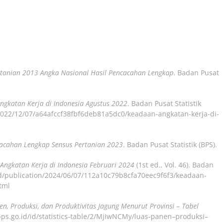
rtanian 2013 Angka Nasional Hasil Pencacahan Lengkap
. Badan Pusat
ngkatan Kerja di Indonesia Agustus 2022
. Badan Pusat Statistik
n/2022/12/07/a64afccf38fbf6deb81a5dc0/keadaan-angkatan-kerja-di-
cacahan Lengkap Sensus Pertanian 2023
. Badan Pusat Statistik (BPS).
Angkatan Kerja di Indonesia Februari 2024
(1st ed., Vol. 46). Badan
d/id/publication/2024/06/07/112a10c79b8cfa70eec9f6f3/keadaan-
tml
en, Produksi, dan Produktivitas Jagung Menurut Provinsi – Tabel
.bps.go.id/id/statistics-table/2/MjIwNCMy/luas-panen–produksi–