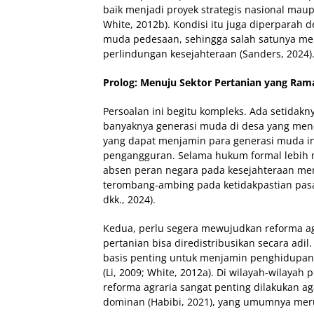
baik menjadi proyek strategis nasional maup
White, 2012b). Kondisi itu juga diperparah
muda pedesaan, sehingga salah satunya me
perlindungan kesejahteraan (Sanders, 2024)
Prolog: Menuju Sektor Pertanian yang Ra
Persoalan ini begitu kompleks. Ada setida
banyaknya generasi muda di desa yang menca
yang dapat menjamin para generasi muda ini
pengangguran. Selama hukum formal lebih 
absen peran negara pada kesejahteraan mer
terombang-ambing pada ketidakpastian pasar
dkk., 2024).
Kedua, perlu segera mewujudkan reforma ag
pertanian bisa diredistribusikan secara adil
basis penting untuk menjamin penghidupan 
(Li, 2009; White, 2012a). Di wilayah-wilayah
reforma agraria sangat penting dilakukan ag
dominan (Habibi, 2021), yang umumnya meru