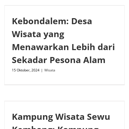
Kebondalem: Desa
Wisata yang
Menawarkan Lebih dari
Sekadar Pesona Alam
15 Oktober, 2024
|
Wisata
Kampung Wisata Sewu