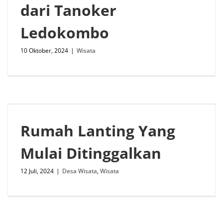
dari Tanoker
Ledokombo
10 Oktober, 2024
|
Wisata
Rumah Lanting Yang
Mulai Ditinggalkan
12 Juli, 2024
|
Desa Wisata
,
Wisata