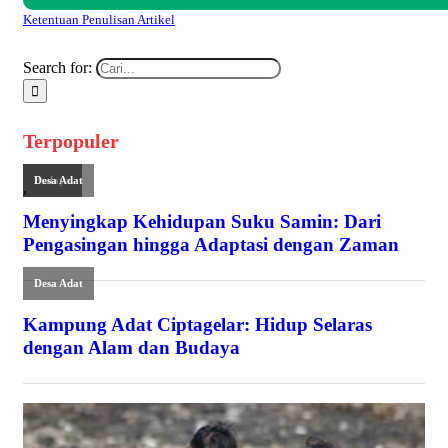
Ketentuan Penulisan Artikel
Search for:
Terpopuler
Budaya
Desa Adat
,
Menyingkap Kehidupan Suku Samin: Dari
Pengasingan hingga Adaptasi dengan Zaman
Desa Adat
Kampung Adat Ciptagelar: Hidup Selaras
dengan Alam dan Budaya