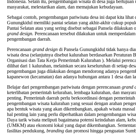
Indonesia. Selain itu, pengembangan wisata di desa juga bertuju
masyarakat, melestarikan alam, dan memajukan kebudayaan.
Sebagai contoh, pengembangan pariwisata desa ini dapat kita liha
Gunungkidul memiliki pantai selatan yang akhir-akhir cukup popul
Pantai Selatan atau yang sering disebut sebagai Pansela dilakukan
grand design.
Perencanaan tersebut dilakukan untuk memperdalam p
pengembangan daerah.
Perencanaan
grand design
di Pansela Gunungkidul tidak hanya dia
wisata desa (selanjutnya disebut kalurahan berdasarkan Peratur
Organisasi dan Tata Kerja Pemerintah Kalurahan ). Melalui peren
dilihat dari 1 kalurahan, melainkan secara keseluruhan di setiap d
pengembangan juga dilakukan dengan mendorong adanya pengembang
kapanewon (kecamatan) dan adanya hubungan antara 1 desa dan l
Belajar dari pengembangan pariwisata dengan perencanaan
grand 
keterlibatan pemerintah kelurahan, lembaga kalurahan, dan masy
penting. Pemerintah daerah perlu berkoordinasi dengan pemerint
pengembangan wisata kalurahan yang sesuai dengan arahan penge
apa bentuk wisata yang akan dikembangkan, apakah wisata massal at
hal penting lain yang perlu diperhatikan dalam pengembangan wisat
Daya tarik wisata meliputi bagaimana potensi keindahan alam, k
(UMKM) atau ekonomi lokal yang dapat dikembangkan. Sementara 
fasilitas pendukung,
branding
dan promosi hingga penguatan Sumb