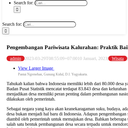
Search for:
Search for:
Pengembangan Pariwisata Kalurahan: Praktik Ba
admin
2023-03-29T08:55:09+07:00
10 Januari, 2023
|
Wisata
|
View Larger Image
Pantai Ngrenehan, Gunung Kidul, D.I. Yogyakarta.
Tahukah kalian bahwa Indonesia memiliki lebih dari 80.000 desa 
Badan Pusat Statistik mencatat terdapat 83.843 desa dan keluraha
menjadikan desa memiliki peran penting dalam pembangunan nasion
dilakukan oleh pemerintah.
Sebagai negara yang kaya akan keanekaragaman suku, budaya, adat
desa bukan menjadi hal baru di Indonesia. Adapun pengembangan s
diambil oleh pemerintah untuk memajukan desa. Bahkan beberapa t
salah satu bentuk pembangunan desa secara terpadu untuk mendoro