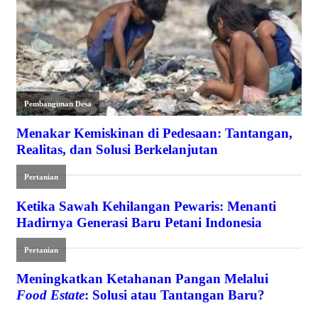
Pembangunan Desa
Menakar Kemiskinan di Pedesaan: Tantangan,
Realitas, dan Solusi Berkelanjutan
Pertanian
Ketika Sawah Kehilangan Pewaris: Menanti
Hadirnya Generasi Baru Petani Indonesia
Pertanian
Meningkatkan Ketahanan Pangan Melalui
Food Estate
: Solusi atau Tantangan Baru?