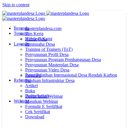
Skip to content
Beranda
masterplandesa.com
Tentang
Tim Kerja
Hubungi Kami
Klinik Desa
Layanan
Pengusaha Desa
Training of Trainers (ToT)
Penyusunan Profil Desa
Penyusunan Program Pembangunan Desa
Penyusunan Masterplan Desa
Penyusunan Video Desa
Pusat Pelatihan Internasional Desa Rendah Karbon
Regulasi
Referensi
Panduan Infrastruktur Desa
Artikel
Buku
Daftar Istilah
Pendaftaran Webinar
Webinar
Masukan Webinar
Formulir E Sertifikat
Cek Sertifikat
Download