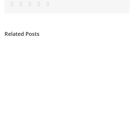
Facebook
Twitter
LinkedIn
Whatsapp
Email
Related Posts