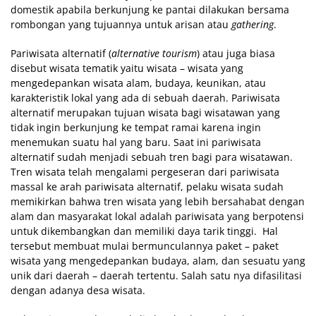
domestik apabila berkunjung ke pantai dilakukan bersama
rombongan yang tujuannya untuk arisan atau
gathering
.
Pariwisata alternatif (
alternative tourism
) atau juga biasa
disebut wisata tematik yaitu wisata – wisata yang
mengedepankan wisata alam, budaya, keunikan, atau
karakteristik lokal yang ada di sebuah daerah. Pariwisata
alternatif merupakan tujuan wisata bagi wisatawan yang
tidak ingin berkunjung ke tempat ramai karena ingin
menemukan suatu hal yang baru. Saat ini pariwisata
alternatif sudah menjadi sebuah tren bagi para wisatawan.
Tren wisata telah mengalami pergeseran dari pariwisata
massal ke arah pariwisata alternatif, pelaku wisata sudah
memikirkan bahwa tren wisata yang lebih bersahabat dengan
alam dan masyarakat lokal adalah pariwisata yang berpotensi
untuk dikembangkan dan memiliki daya tarik tinggi. Hal
tersebut membuat mulai bermunculannya paket – paket
wisata yang mengedepankan budaya, alam, dan sesuatu yang
unik dari daerah – daerah tertentu. Salah satu nya difasilitasi
dengan adanya desa wisata.