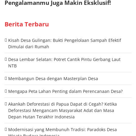
Berita Terbaru
Kisah Desa Gulingan: Bukti Pengelolaan Sampah Efektif
Dimulai dari Rumah
Desa Lembar Selatan: Potret Cantik Pintu Gerbang Laut
NTB
Membangun Desa dengan Masterplan Desa
Mengapa Peta Lahan Penting dalam Perencanaan Desa?
Akankah Deforestasi di Papua Dapat di Cegah? Ketika
Deforestasi Mengancam Masyarakat Adat dan Masa
Depan Hutan Terakhir Indonesia
Modernisasi yang Membunuh Tradisi: Paradoks Desa
Wisata Budaya Indonesia