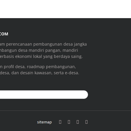
.COM
ram perencanaan pembangunan desa jangka
mbangun desa mandiri pangan, mandiri
rbasis ekonomi lokal yang berdaya saing.
n profil desa, roadmap pembangunan,
 desa, dan desain kawasan, serta e-desa.
sitemap
Facebook
Email
YouTube
Instagram