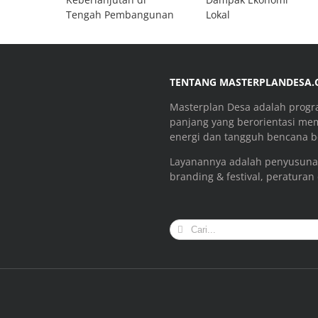
Tengah Pembangunan
Lokal
TENTANG MASTERPLANDESA
Masterplan Desa adalah prog
panjang yang berorientasi me
energi dan tangguh bencana be
Layanannya adalah penyusuna
branding & festival, peraturan
Search
for: