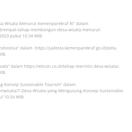
a Wisata Menurut Kemenparekraf RI” dalam
/16/empat-tahap-membangun-desa-wisata-menurut-
2023 pukul 10.34 WIB.
ndonesia” dalam https://jadesta.kemenparekraf.go.id/peta.
IB.
ata” dalam https://eticon.co.id/tahap-merintis-desa-wisata/.
IB.
ng Konsep Sustainable Tourism” dalam
riwisata/7-Desa-Wisata-yang-Mengusung-Konsep-Sustainable-
l 10.54 WIB.