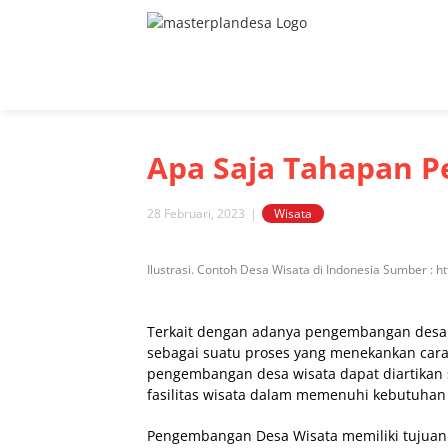
Skip
to
content
Apa Saja Tahapan 
28 Februari, 2023
|
Wisata
View
Ilustrasi. Contoh Desa Wisata di Indonesia Sumber : 
Larger
Image
Terkait dengan adanya pengembangan desa 
sebagai suatu proses yang menekankan cara
pengembangan desa wisata dapat diartikan
fasilitas wisata dalam memenuhi kebutuha
Pengembangan Desa Wisata memiliki tujuan 