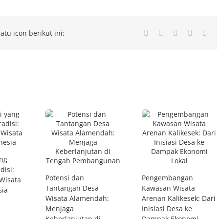
atu icon berikut ini:
Facebook
Twitter
LinkedIn
Whatsa
Ema
ang
isi:
Potensi dan
Pengembangan
Wisata
Tantangan Desa
Kawasan Wisata
sia
Wisata Alamendah:
Arenan Kalikesek: Dari
Menjaga
Inisiasi Desa ke
Keberlanjutan di
Dampak Ekonomi