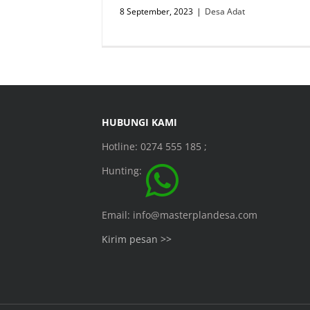
8 September, 2023
|
Desa Adat
HUBUNGI KAMI
Hotline: 0274 555 185 ;
Hunting:
Email: info@masterplandesa.com
Kirim pesan >>