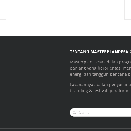
TENTANG MASTERPLANDESA
Masterplan Desa adalah prog
panjang yang berorientasi me
energi dan tangguh bencana be
Layanannya adalah penyusuna
branding & festival, peraturan
Search
for: