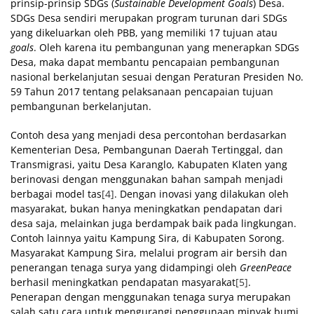
prinsip-prinsip SDGs (
Sustainable Development Goals
) Desa.
SDGs Desa sendiri merupakan program turunan dari SDGs
yang dikeluarkan oleh PBB, yang memiliki 17 tujuan atau
goals
. Oleh karena itu pembangunan yang menerapkan SDGs
Desa, maka dapat membantu pencapaian pembangunan
nasional berkelanjutan sesuai dengan Peraturan Presiden No.
59 Tahun 2017 tentang pelaksanaan pencapaian tujuan
pembangunan berkelanjutan.
Contoh desa yang menjadi desa percontohan berdasarkan
Kementerian Desa, Pembangunan Daerah Tertinggal, dan
Transmigrasi, yaitu Desa Karanglo, Kabupaten Klaten yang
berinovasi dengan menggunakan bahan sampah menjadi
berbagai model tas
[4]
. Dengan inovasi yang dilakukan oleh
masyarakat, bukan hanya meningkatkan pendapatan dari
desa saja, melainkan juga berdampak baik pada lingkungan.
Contoh lainnya yaitu Kampung Sira, di Kabupaten Sorong.
Masyarakat Kampung Sira, melalui program air bersih dan
penerangan tenaga surya yang didampingi oleh
GreenPeace
berhasil meningkatkan pendapatan masyarakat
[5]
.
Penerapan dengan menggunakan tenaga surya merupakan
salah satu cara untuk mengurangi penggunaan minyak bumi