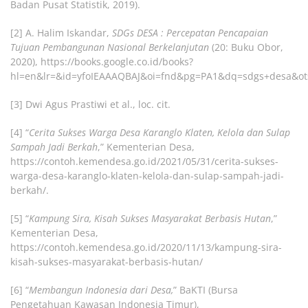
Badan Pusat Statistik, 2019).
[2]
A. Halim Iskandar,
SDGs DESA : Percepatan Pencapaian
Tujuan Pembangunan Nasional Berkelanjutan
(20: Buku Obor,
2020), https://books.google.co.id/books?
hl=en&lr=&id=yfoIEAAAQBAJ&oi=fnd&pg=PA1&dq=sdgs+desa&o
[3]
Dwi Agus Prastiwi et al., loc. cit.
[4]
“
Cerita Sukses Warga Desa Karanglo Klaten, Kelola dan Sulap
Sampah Jadi Berkah
,” Kementerian Desa,
https://contoh.kemendesa.go.id/2021/05/31/cerita-sukses-
warga-desa-karanglo-klaten-kelola-dan-sulap-sampah-jadi-
berkah/.
[5]
“
Kampung Sira, Kisah Sukses Masyarakat Berbasis Hutan
,”
Kementerian Desa,
https://contoh.kemendesa.go.id/2020/11/13/kampung-sira-
kisah-sukses-masyarakat-berbasis-hutan/
[6]
“
Membangun Indonesia dari Desa,
” BaKTI (Bursa
Pengetahuan Kawasan Indonesia Timur),