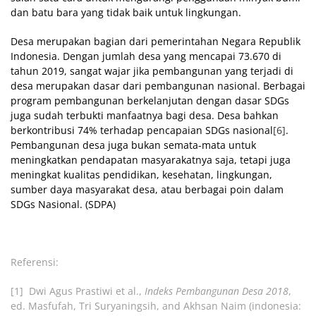
dan batu bara yang tidak baik untuk lingkungan.
Desa merupakan bagian dari pemerintahan Negara Republik
Indonesia. Dengan jumlah desa yang mencapai 73.670 di
tahun 2019, sangat wajar jika pembangunan yang terjadi di
desa merupakan dasar dari pembangunan nasional. Berbagai
program pembangunan berkelanjutan dengan dasar SDGs
juga sudah terbukti manfaatnya bagi desa. Desa bahkan
berkontribusi 74% terhadap pencapaian SDGs nasional
[6]
.
Pembangunan desa juga bukan semata-mata untuk
meningkatkan pendapatan masyarakatnya saja, tetapi juga
meningkat kualitas pendidikan, kesehatan, lingkungan,
sumber daya masyarakat desa, atau berbagai poin dalam
SDGs Nasional. (SDPA)
Referensi:
[1]
Dwi Agus Prastiwi et al.,
Indeks Pembangunan Desa 2018
,
ed. Masfufah, Tri Suryaningsih, and Akhsan Naim (indonesia: