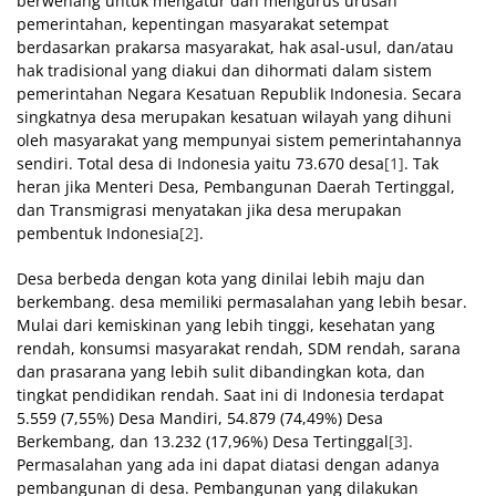
berwenang untuk mengatur dan mengurus urusan
pemerintahan, kepentingan masyarakat setempat
berdasarkan prakarsa masyarakat, hak asal-usul, dan/atau
hak tradisional yang diakui dan dihormati dalam sistem
pemerintahan Negara Kesatuan Republik Indonesia. Secara
singkatnya desa merupakan kesatuan wilayah yang dihuni
oleh masyarakat yang mempunyai sistem pemerintahannya
sendiri. Total desa di Indonesia yaitu 73.670 desa
[1]
. Tak
heran jika Menteri Desa, Pembangunan Daerah Tertinggal,
dan Transmigrasi menyatakan jika desa merupakan
pembentuk Indonesia
[2]
.
Desa berbeda dengan kota yang dinilai lebih maju dan
berkembang. desa memiliki permasalahan yang lebih besar.
Mulai dari kemiskinan yang lebih tinggi, kesehatan yang
rendah, konsumsi masyarakat rendah, SDM rendah, sarana
dan prasarana yang lebih sulit dibandingkan kota, dan
tingkat pendidikan rendah. Saat ini di Indonesia terdapat
5.559 (7,55%) Desa Mandiri, 54.879 (74,49%) Desa
Berkembang, dan 13.232 (17,96%) Desa Tertinggal
[3]
.
Permasalahan yang ada ini dapat diatasi dengan adanya
pembangunan di desa. Pembangunan yang dilakukan