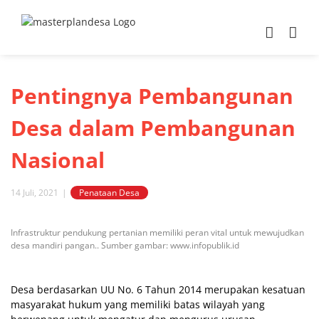
Skip
to
content
Pentingnya Pembangunan
Desa dalam Pembangunan
Nasional
14 Juli, 2021
|
Penataan Desa
View
Infrastruktur pendukung pertanian memiliki peran vital untuk mewujudkan
Larger
desa mandiri pangan.. Sumber gambar: www.infopublik.id
Image
Desa berdasarkan UU No. 6 Tahun 2014 merupakan kesatuan
masyarakat hukum yang memiliki batas wilayah yang