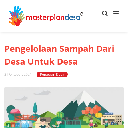
Skip
to
content
Pengelolaan Sampah Dari
Desa Untuk Desa
21 Oktober, 2021
|
Penataan Desa
View
Larger
Image