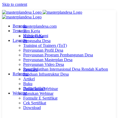
Skip to content
Beranda
masterplandesa.com
Tentang
Tim Kerja
Hubungi Kami
Klinik Desa
Layanan
Pengusaha Desa
Training of Trainers (ToT)
Penyusunan Profil Desa
Penyusunan Program Pembangunan Desa
Penyusunan Masterplan Desa
Penyusunan Video Desa
Pusat Pelatihan Internasional Desa Rendah Karbon
Regulasi
Referensi
Panduan Infrastruktur Desa
Artikel
Buku
Daftar Istilah
Pendaftaran Webinar
Webinar
Masukan Webinar
Formulir E Sertifikat
Cek Sertifikat
Download