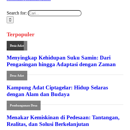
Search for:
Terpopuler
Budaya
Desa Adat
,
Menyingkap Kehidupan Suku Samin: Dari
Pengasingan hingga Adaptasi dengan Zaman
Desa Adat
Kampung Adat Ciptagelar: Hidup Selaras
dengan Alam dan Budaya
Pembangunan Desa
Menakar Kemiskinan di Pedesaan: Tantangan,
Realitas, dan Solusi Berkelanjutan