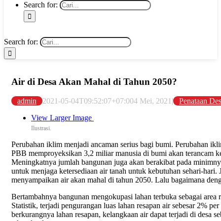
Search for:
Search for:
Air di Desa Akan Mahal di Tahun 2050?
admin
2021-05-04T09:52:07+07:00
4 Mei, 2021
|
Penataan De
View Larger Image
Ilustrasi.
Perubahan iklim menjadi ancaman serius bagi bumi. Perubahan ikli
PBB memproyeksikan 3,2 miliar manusia di bumi akan terancam ke
Meningkatnya jumlah bangunan juga akan berakibat pada minimnya 
untuk menjaga ketersediaan air tanah untuk kebutuhan sehari-hari. 
menyampaikan air akan mahal di tahun 2050. Lalu bagaimana denga
Bertambahnya bangunan mengokupasi lahan terbuka sebagai area re
Statistik, terjadi pengurangan luas lahan resapan air sebesar 2% pe
berkurangnya lahan resapan, kelangkaan air dapat terjadi di desa 