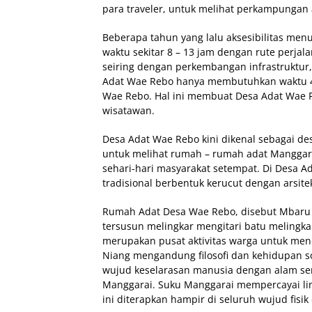
para traveler, untuk melihat perkampungan a
Beberapa tahun yang lalu aksesibilitas me
waktu sekitar 8 – 13 jam dengan rute perja
seiring dengan perkembangan infrastruktur,
Adat Wae Rebo hanya membutuhkan waktu 4 –
Wae Rebo. Hal ini membuat Desa Adat Wae R
wisatawan.
Desa Adat Wae Rebo kini dikenal sebagai d
untuk melihat rumah – rumah adat Manggar
sehari-hari masyarakat setempat. Di Desa 
tradisional berbentuk kerucut dengan arsitek
Rumah Adat Desa Wae Rebo, disebut Mbaru N
tersusun melingkar mengitari batu melingka
merupakan pusat aktivitas warga untuk mend
Niang mengandung filosofi dan kehidupan s
wujud keselarasan manusia dengan alam ser
Manggarai. Suku Manggarai mempercayai lin
ini diterapkan hampir di seluruh wujud fis