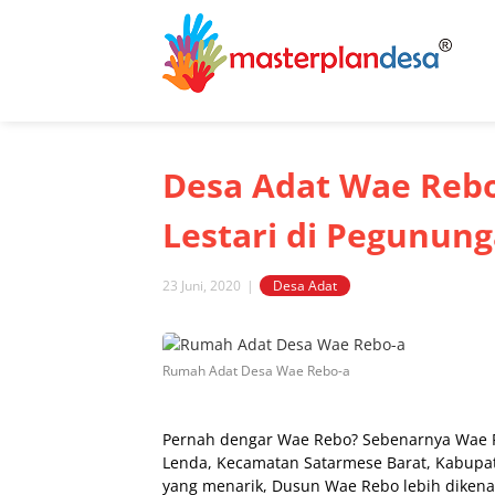
Skip
to
content
Desa Adat Wae Reb
Lestari di Pegunung
23 Juni, 2020
|
Desa Adat
View
Larger
Rumah Adat Desa Wae Rebo-a
Image
Pernah dengar Wae Rebo? Sebenarnya Wae R
Lenda, Kecamatan Satarmese Barat, Kabupate
yang menarik, Dusun Wae Rebo lebih dikenal 