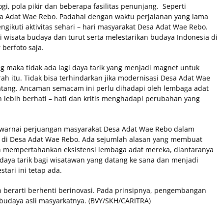
i, pola pikir dan beberapa fasilitas penunjang. Seperti
a Adat Wae Rebo. Padahal dengan waktu perjalanan yang lama
kuti aktivitas sehari – hari masyarakat Desa Adat Wae Rebo.
wisata budaya dan turut serta melestarikan budaya Indonesia di
 berfoto saja.
ang maka tidak ada lagi daya tarik yang menjadi magnet untuk
h itu. Tidak bisa terhindarkan jika modernisasi Desa Adat Wae
tang. Ancaman semacam ini perlu dihadapi oleh lembaga adat
lebih berhati – hati dan kritis menghadapi perubahan yang
warnai perjuangan masyarakat Desa Adat Wae Rebo dalam
di Desa Adat Wae Rebo. Ada sejumlah alasan yang membuat
n mempertahankan eksistensi lembaga adat mereka, diantaranya
daya tarik bagi wisatawan yang datang ke sana dan menjadi
ari ini tetap ada.
 berarti berhenti berinovasi. Pada prinsipnya, pengembangan
budaya asli masyarkatnya. (BVY/SKH/CARITRA)