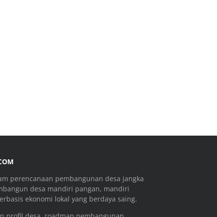
.COM
ram perencanaan pembangunan desa jangka
mbangun desa mandiri pangan, mandiri
rbasis ekonomi lokal yang berdaya saing.
n profil desa, roadmap pembangunan,