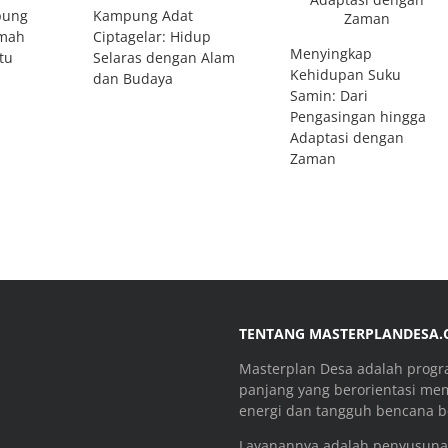
pung
Kampung Adat
umah
Ciptagelar: Hidup
Menyingkap
tu
Selaras dengan Alam
Kehidupan Suku
dan Budaya
Samin: Dari
Pengasingan hingga
Adaptasi dengan
Zaman
TENTANG MASTERPLANDESA
Masterplan Desa adalah prog
panjang yang berorientasi me
energi dan tangguh bencana be
Layanannya adalah penyusuna