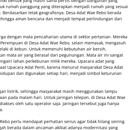
miliki bentuk yang masih sama persis dengan bangunan yang
ntuk rumah panggung yang diterapkan menjadi rumah yang sesuai
o. Berdasarkan letak geografisnya, Desa Adat Wae Rebo berada
sehingga aman bencana dan menjadi tempat perlindungan dari
arga dengan mata pencaharian utama di sektor pertanian. Mereka
 Perempuan di Desa Adat Wae Rebo, selain memasak, mengasuh
aki di kebun. Untuk memenuhi kebutuhan air bersih,
 mata air yang berasal dari pegunungan. Mata air ini sangat
ngairi lahan perkebunan milik mereka. Upacara adat yang
saat Upacara Adat Penti, karena menurut masyarakat Desa Adat
hidupan dan digunakan setiap hari, menjadi simbol keturunan
gan listrik, sehingga masyarakat masih menggunakan lampu
aan pada malam hari. Untuk jaringan telepon, di Desa Adat Wae
akses oleh satu operator saja. Jaringan tersebut juga hanya
a.
ebo perlu mendapat perhatian serius agar tidak hilang seiring
ngah berada dalam ancaman akibat adanya modernisasi yang