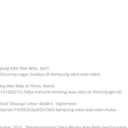
mpung Adat Wae Rebo.
April.
li/survey-cagar-budaya-di-kampung-adat-wae-rebo/.
ang Wae Rebo di Flores.
Maret.
153100227/5-fakta-menarik-tentang-wae-rebo-di-flores?page=all.
lai ‘Disusupi’ Unsur Modern.
September.
al/daerah/19/09/25/pyd2m7463-kampung-adat-wae-rebo-mulai-
November 2015 . “Pengembangan Desa Wisata Wae Rebo berdasarkan