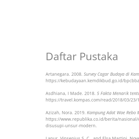
Daftar Pustaka
Artanegara. 2008.
Survey Cagar Budaya di Ka
https://kebudayaan.kemdikbud.go.id/bpcbba
Asdhiana, I Made. 2018.
5 Fakta Menarik tent
https://travel.kompas.com/read/2018/03/23/
Azizah, Nora. 2019.
Kampung Adat Wae Rebo Mu
https://www.republika.co.id/berita/nasion
disusupi-unsur-modern.
Lanur, Vinsenius S. C., and Elsa Martini. 