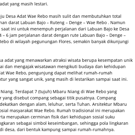
dat yang masih lestari.
nuju Desa Adat Wae Rebo masih sulit dan membutuhkan total
lanan darat Labuan Bajo – Ruteng – Denge – Wae Rebo . Namun
 saat ini untuk menempuh perjalanan dari Labuan Bajo ke Desa
 6 jam perjalanan darat dengan rute Labuan Bajo – Denge –
ebo di wilayah pegunungan Flores, semakin banyak dikunjungi
esa adat yang menawarkan atraksi wisata berupa kesempatan unik
ai dan mengajak wisatawan mengikuti budaya dan kehidupan
Adat Wae Rebo, pengunjung dapat melihat rumah-rumah
tur yang sangat unik, yang masih di lestarikan sampai saat ini.
iang. Terdapat 7 (tujuh) Mbaru Niang di Wae Rebo yang
r yang disebut compang sebagai titik pusatnya. Compang
ekatkan dengan alam, leluhur, serta Tuhan. Arsitektur Mbaru
osial masyarakat Wae Rebo. Rumah tradisional ini merupakan
ta merupakan cerminan fisik dari kehidupan sosial suku
gkaran sebagai simbol keseimbangan, sehingga pola lingkaran
ik di desa, dari bentuk kampung sampai rumah-rumahnya.