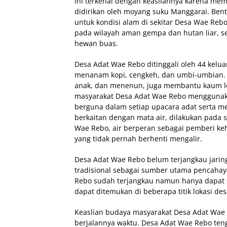
ini terkenal dengan keasliannya karena me
didirikan oleh moyang suku Manggarai. Be
untuk kondisi alam di sekitar Desa Wae Reb
pada wilayah aman gempa dan hutan liar, 
hewan buas.
Desa Adat Wae Rebo ditinggali oleh 44 kelu
menanam kopi, cengkeh, dan umbi-umbian.
anak, dan menenun, juga membantu kaum lel
masyarakat Desa Adat Wae Rebo menggunakan
berguna dalam setiap upacara adat serta me
berkaitan dengan mata air, dilakukan pada 
Wae Rebo, air berperan sebagai pemberi ke
yang tidak pernah berhenti mengalir.
Desa Adat Wae Rebo belum terjangkau jarin
tradisional sebagai sumber utama pencahay
Rebo sudah terjangkau namun hanya dapat di
dapat ditemukan di beberapa titik lokasi des
Keaslian budaya masyarakat Desa Adat Wae R
berjalannya waktu. Desa Adat Wae Rebo te