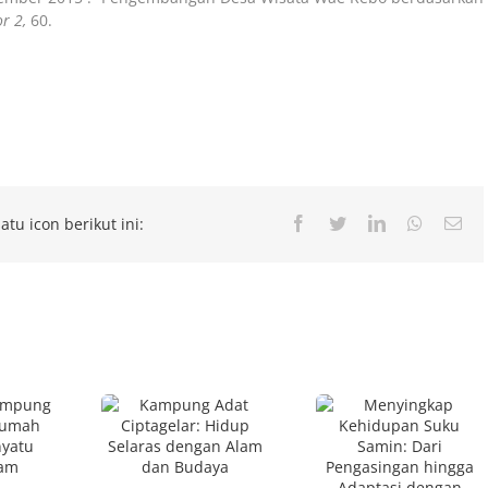
r 2,
60.
atu icon berikut ini:
Facebook
Twitter
LinkedIn
Whatsap
Ema