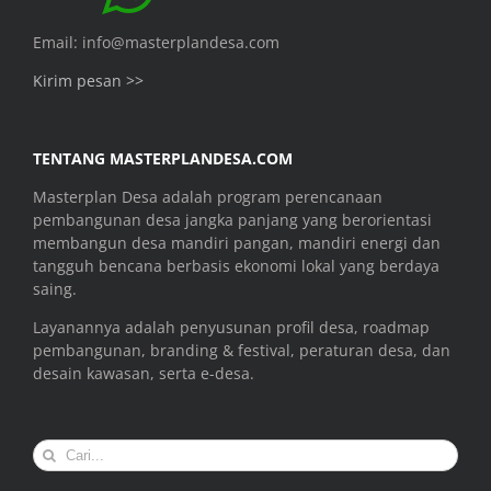
Email: info@masterplandesa.com
Kirim pesan >>
TENTANG MASTERPLANDESA.COM
Masterplan Desa adalah program perencanaan
pembangunan desa jangka panjang yang berorientasi
membangun desa mandiri pangan, mandiri energi dan
tangguh bencana berbasis ekonomi lokal yang berdaya
saing.
Layanannya adalah penyusunan profil desa, roadmap
pembangunan, branding & festival, peraturan desa, dan
desain kawasan, serta e-desa.
Search
for: