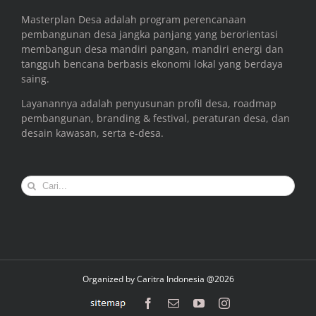
Masterplan Desa adalah program perencanaan
pembangunan desa jangka panjang yang berorientasi
membangun desa mandiri pangan, mandiri energi dan
tangguh bencana berbasis ekonomi lokal yang berdaya
saing.
Layanannya adalah penyusunan profil desa, roadmap
pembangunan, branding & festival, peraturan desa, dan
desain kawasan, serta e-desa.
Search
for:
Organized by
Caritra Indonesia @2026
sitemap
Facebook
Email
YouTube
Instagram