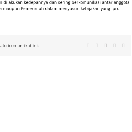
 dilakukan kedepannya dan sering berkomunikasi antar anggota
Desa maupun Pemerintah dalam menyusun kebijakan yang pro
atu icon berikut ini:
Facebook
Twitter
LinkedIn
Whatsa
Ema