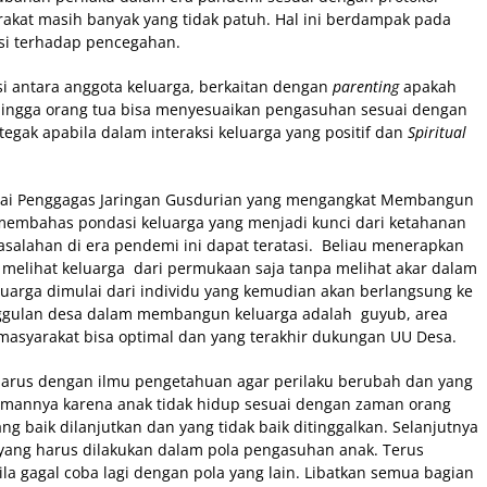
akat masih banyak yang tidak patuh. Hal ini berdampak pada
nsi terhadap pencegahan.
i antara anggota keluarga, berkaitan dengan
parenting
apakah
hingga orang tua bisa menyesuaikan pengasuhan sesuai dengan
egak apabila dalam interaksi keluarga yang positif dan
Spiritual
agai Penggagas Jaringan Gusdurian yang mengangkat Membangun
membahas pondasi keluarga yang menjadi kunci dari ketahanan
asalahan di era pendemi ini dapat teratasi. Beliau menerapkan
melihat keluarga dari permukaan saja tanpa melihat akar dalam
eluarga dimulai dari individu yang kemudian akan berlangsung ke
nggulan desa dalam membangun keluarga adalah guyub, area
 masyarakat bisa optimal dan yang terakhir dukungan UU Desa.
rus dengan ilmu pengetahuan agar perilaku berubah dan yang
amannya karena anak tidak hidup sesuai dengan zaman orang
ng baik dilanjutkan dan yang tidak baik ditinggalkan. Selanjutnya
yang harus dilakukan dalam pola pengasuhan anak. Terus
a gagal coba lagi dengan pola yang lain. Libatkan semua bagian