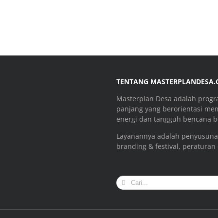
TENTANG MASTERPLANDESA
Masterplan Desa adalah prog
panjang yang berorientasi me
energi dan tangguh bencana be
Layanannya adalah penyusuna
branding & festival, peraturan
Search
for: