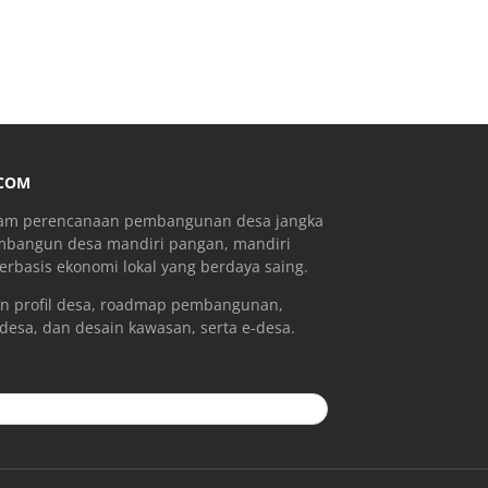
.COM
ram perencanaan pembangunan desa jangka
mbangun desa mandiri pangan, mandiri
rbasis ekonomi lokal yang berdaya saing.
n profil desa, roadmap pembangunan,
 desa, dan desain kawasan, serta e-desa.