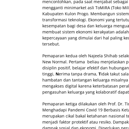
mencontohkan, pada saat menjabat sebagai
mengganti minimarket asli ToMiRA (Toko Mil
Kabupaten Kulon Progo. Membangun sistem 
transformasi teknologi. Ekonomi yang tertu
kesempatan bagi desa dan keluarga menguas
membuat sistem ekonomi kerakyatan adalah 
kepercayaan yang dimulai dari hal paling k
tersebut.
Pemaparan kedua oleh Najeela Shihab selaku
New Normal. Pertama beliau menjelaskan pe
disiplin positif, belajar efektif dan hubungan
tinggi,
N
erima tanpa drama,
T
idak takut sal
hambatan dan tantangan keluarga misalnya 
mengakses digital karena keterbatasan peral
pengasuhan keluarga yang kolaboratif dapa
Pemaparan ketiga dilakukan oleh Prof. Dr. Ti
Menghadapi Pandemi Covid 19 Berbasis Keta
merupakan cikal bakal ketahanan nasional t
menjadi faktor protektif atau resiko. Damp
dampak sosial dan ekonomi. Diperlukan per