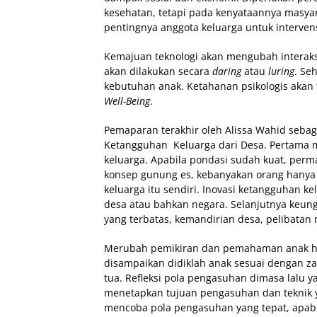
kesehatan, tetapi pada kenyataannya masyar
pentingnya anggota keluarga untuk interve
Kemajuan teknologi akan mengubah interaks
akan dilakukan secara
daring
atau
luring
. Se
kebutuhan anak. Ketahanan psikologis akan t
Well-Being
.
Pemaparan terakhir oleh Alissa Wahid seb
Ketangguhan Keluarga dari Desa. Pertama 
keluarga. Apabila pondasi sudah kuat, perm
konsep gunung es, kebanyakan orang hanya 
keluarga itu sendiri. Inovasi ketangguhan k
desa atau bahkan negara. Selanjutnya keu
yang terbatas, kemandirian desa, pelibatan
Merubah pemikiran dan pemahaman anak ha
disampaikan didiklah anak sesuai dengan z
tua. Refleksi pola pengasuhan dimasa lalu ya
menetapkan tujuan pengasuhan dan teknik 
mencoba pola pengasuhan yang tepat, apabil