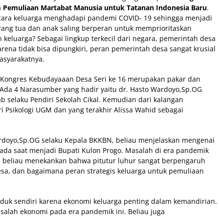
am Pemuliaan Martabat Manusia untuk Tatanan Indonesia Baru
.
 cara keluarga menghadapi pandemi COVID- 19 sehingga menjadi
Orang tua dan anak saling berperan untuk memprioritaskan
h keluarga? Sebagai lingkup terkecil dari negara, pemerintah desa
ena tidak bisa dipungkiri, peran pemerintah desa sangat krusial
asyarakatnya.
Kongres Kebudayaaan Desa Seri ke 16 merupakan pakar dan
 Ada 4 Narasumber yang hadir yaitu dr. Hasto Wardoyo,Sp.OG
b selaku Pendiri Sekolah Cikal. Kemudian dari kalangan
ari Psikologi UGM dan yang terakhir Alissa Wahid sebagai
rdoyo,Sp.OG selaku Kepala BKKBN, beliau menjelaskan mengenai
ada saat menjadi Bupati Kulon Progo. Masalah di era pandemik
n beliau menekankan bahwa pitutur luhur sangat berpengaruh
desa, dan bagaimana peran strategis keluarga untuk pemuliaan
duk sendiri karena ekonomi keluarga penting dalam kemandirian.
salah ekonomi pada era pandemik ini. Beliau juga