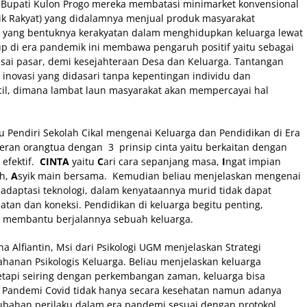
 Bupati Kulon Progo mereka membatasi minimarket konvensional
ik Rakyat) yang didalamnya menjual produk masyarakat
yang bentuknya kerakyatan dalam menghidupkan keluarga lewat
tup di era pandemik ini membawa pengaruh positif yaitu sebagai
ai pasar, demi kesejahteraan Desa dan Keluarga. Tantangan
inovasi yang didasari tanpa kepentingan individu dan
ecil, dimana lambat laun masyarakat akan mempercayai hal
 Pendiri Sekolah Cikal mengenai Keluarga dan Pendidikan di Era
ran orangtua dengan 3 prinsip cinta yaitu berkaitan dengan
 efektif.
CINTA
yaitu
C
ari cara sepanjang masa,
I
ngat impian
ah,
A
syik main bersama. Kemudian beliau menjelaskan mengenai
adaptasi teknologi, dalam kenyataannya murid tidak dapat
atan dan koneksi. Pendidikan di keluarga begitu penting,
t membantu berjalannya sebuah keluarga.
na Alfiantin, Msi dari Psikologi UGM menjelaskan Strategi
hanan Psikologis Keluarga. Beliau menjelaskan keluarga
etapi seiring dengan perkembangan zaman, keluarga bisa
ak Pandemi Covid tidak hanya secara kesehatan namun adanya
ubahan perilaku dalam era pandemi sesuai dengan protokol