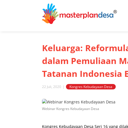
Skip
to
content
Keluarga: Reformula
dalam Pemuliaan M
Tatanan Indonesia 
22 Juli, 2020
|
Kongres Kebudayaan Desa
View
Larger
Webinar Kongres Kebudayaan Desa
Image
Kongres Kebudayaan Desa Seri 16 yang dilak