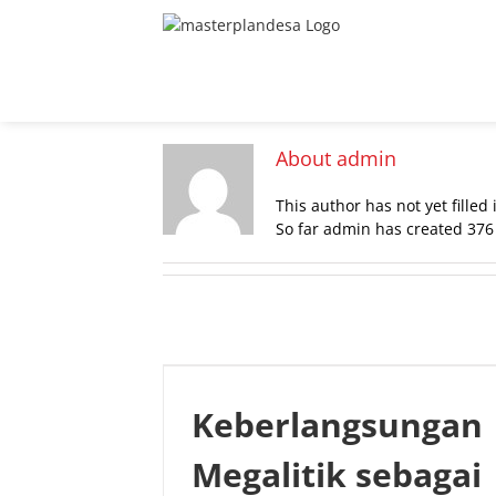
Skip
to
content
About
admin
This author has not yet filled 
So far admin has created 376 
Keberlangsungan
Megalitik sebagai