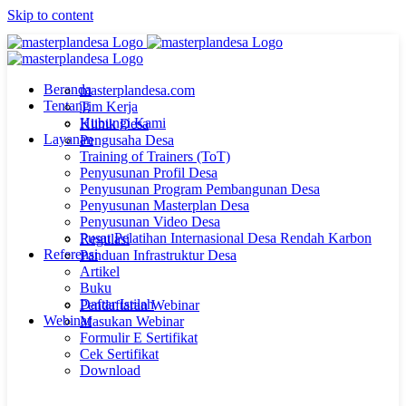
Skip to content
Beranda
masterplandesa.com
Tentang
Tim Kerja
Hubungi Kami
Klinik Desa
Layanan
Pengusaha Desa
Training of Trainers (ToT)
Penyusunan Profil Desa
Penyusunan Program Pembangunan Desa
Penyusunan Masterplan Desa
Penyusunan Video Desa
Pusat Pelatihan Internasional Desa Rendah Karbon
Regulasi
Referensi
Panduan Infrastruktur Desa
Artikel
Buku
Daftar Istilah
Pendaftaran Webinar
Webinar
Masukan Webinar
Formulir E Sertifikat
Cek Sertifikat
Download