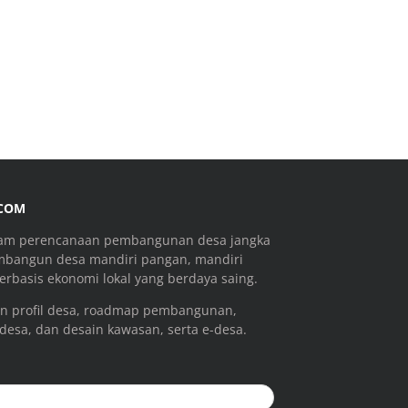
.COM
ram perencanaan pembangunan desa jangka
mbangun desa mandiri pangan, mandiri
rbasis ekonomi lokal yang berdaya saing.
n profil desa, roadmap pembangunan,
 desa, dan desain kawasan, serta e-desa.