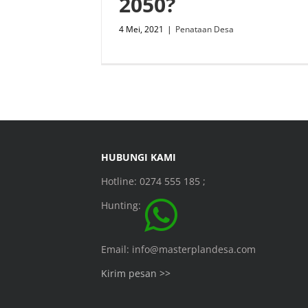
2050?
4 Mei, 2021
|
Penataan Desa
HUBUNGI KAMI
Hotline: 0274 555 185 ;
Hunting:
Email: info@masterplandesa.com
Kirim pesan >>