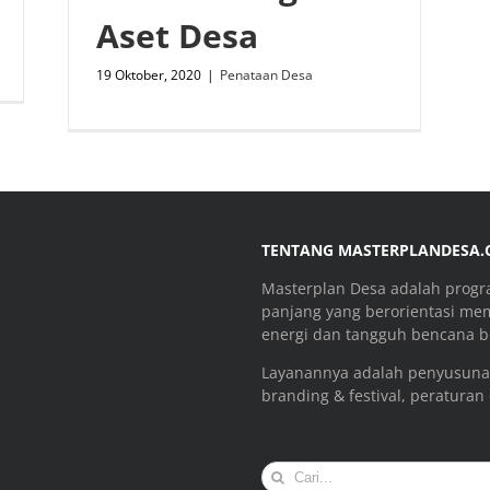
Aset Desa
19 Oktober, 2020
|
Penataan Desa
TENTANG MASTERPLANDESA
Masterplan Desa adalah prog
panjang yang berorientasi me
energi dan tangguh bencana be
Layanannya adalah penyusuna
branding & festival, peraturan
Search