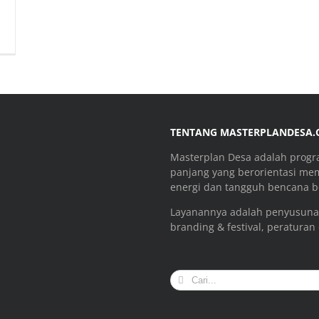
TENTANG MASTERPLANDESA
Masterplan Desa adalah prog
panjang yang berorientasi me
energi dan tangguh bencana be
Layanannya adalah penyusuna
branding & festival, peraturan
Search
for: