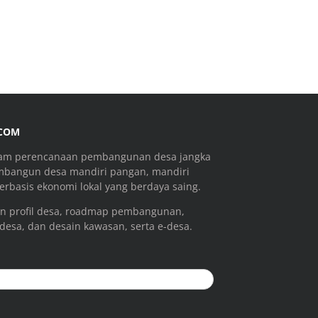
.COM
ram perencanaan pembangunan desa jangka
mbangun desa mandiri pangan, mandiri
rbasis ekonomi lokal yang berdaya saing.
n profil desa, roadmap pembangunan,
 desa, dan desain kawasan, serta e-desa.