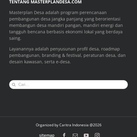
TENTANG MASTERPLANDESA.COM
Masterplan Desa adalah program perencanaan
pembangunan desa jangka panjang yang berorientasi
membangun desa mandiri pangan, mandiri energi dan
tangguh bencana berbasis ekonomi lokal yang berdaya
saing.
Layanannya adalah penyusunan profil desa, roadmap
pembangunan, branding & festival, peraturan desa, dan
desain kawasan, serta e-desa.
Search
for:
Organized by
Caritra Indonesia @2026
sitemap
Facebook
Email
YouTube
Instagram