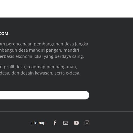
.COM
ram perencanaan pembangunan desa jangka
mbangun desa mandiri pangan, mandiri
rbasis ekonomi lokal yang berdaya saing.
n profil desa, roadmap pembangunan,
 desa, dan desain kawasan, serta e-desa.
sitemap
Facebook
Email
YouTube
Instagram