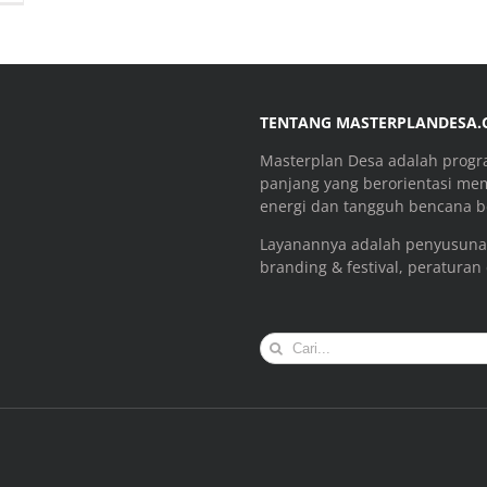
TENTANG MASTERPLANDESA
Masterplan Desa adalah prog
panjang yang berorientasi me
energi dan tangguh bencana be
Layanannya adalah penyusuna
branding & festival, peraturan
Search
for: