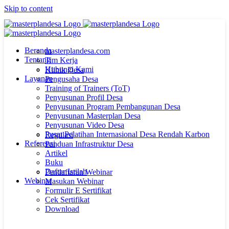
Skip to content
Beranda
masterplandesa.com
Tentang
Tim Kerja
Hubungi Kami
Klinik Desa
Layanan
Pengusaha Desa
Training of Trainers (ToT)
Penyusunan Profil Desa
Penyusunan Program Pembangunan Desa
Penyusunan Masterplan Desa
Penyusunan Video Desa
Pusat Pelatihan Internasional Desa Rendah Karbon
Regulasi
Referensi
Panduan Infrastruktur Desa
Artikel
Buku
Daftar Istilah
Pendaftaran Webinar
Webinar
Masukan Webinar
Formulir E Sertifikat
Cek Sertifikat
Download