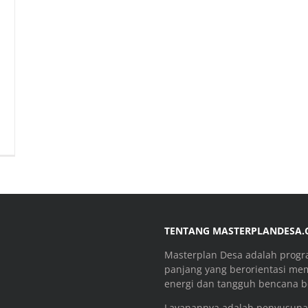
TENTANG MASTERPLANDESA
Masterplan Desa adalah prog
panjang yang berorientasi me
energi dan tangguh bencana be
Layanannya adalah penyusuna