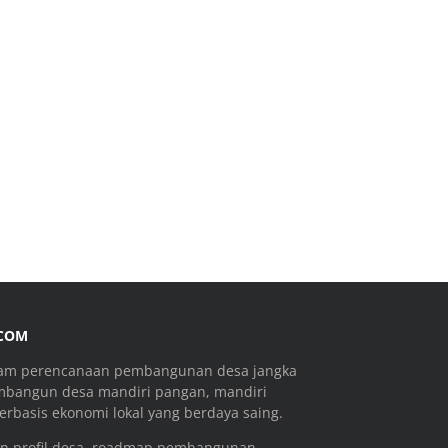
.COM
ram perencanaan pembangunan desa jangka
mbangun desa mandiri pangan, mandiri
rbasis ekonomi lokal yang berdaya saing.
n profil desa, roadmap pembangunan,