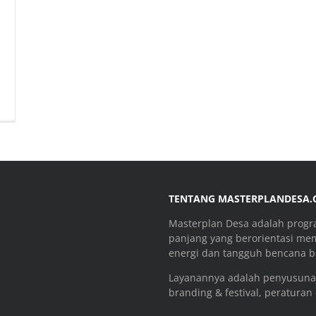
TENTANG MASTERPLANDESA
Masterplan Desa adalah prog
panjang yang berorientasi me
energi dan tangguh bencana be
Layanannya adalah penyusuna
branding & festival, peraturan