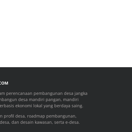
.COM
ram perencanaan pembangunan desa jangka
mbangun desa mandiri pangan, mandiri
rbasis ekonomi lokal yang berdaya saing.
n profil desa, roadmap pembangunan,
 desa, dan desain kawasan, serta e-desa.