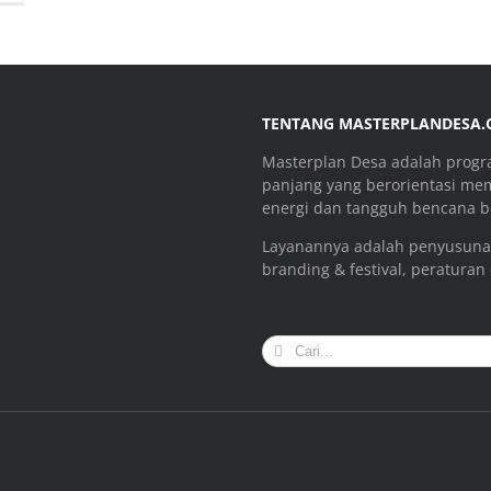
TENTANG MASTERPLANDESA
Masterplan Desa adalah prog
panjang yang berorientasi me
energi dan tangguh bencana be
Layanannya adalah penyusuna
branding & festival, peraturan
Search
for: