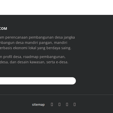
.COM
ram perencanaan pembangunan desa jangka
mbangun desa mandiri pangan, mandiri
rbasis ekonomi lokal yang berdaya saing.
n profil desa, roadmap pembangunan,
 desa, dan desain kawasan, serta e-desa.
sitemap
Facebook
Email
YouTube
Instagram