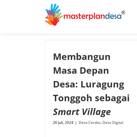
Skip
to
content
Membangun
Masa Depan
Desa: Luragung
Tonggoh sebagai
Smart Village
26 Juli, 2024
|
Desa Cerdas
,
Desa Digital