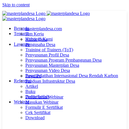
Skip to content
Beranda
masterplandesa.com
Tentang
Tim Kerja
Hubungi Kami
Klinik Desa
Layanan
Pengusaha Desa
Training of Trainers (ToT)
Penyusunan Profil Desa
Penyusunan Program Pembangunan Desa
Penyusunan Masterplan Desa
Penyusunan Video Desa
Pusat Pelatihan Internasional Desa Rendah Karbon
Regulasi
Referensi
Panduan Infrastruktur Desa
Artikel
Buku
Daftar Istilah
Pendaftaran Webinar
Webinar
Masukan Webinar
Formulir E Sertifikat
Cek Sertifikat
Download