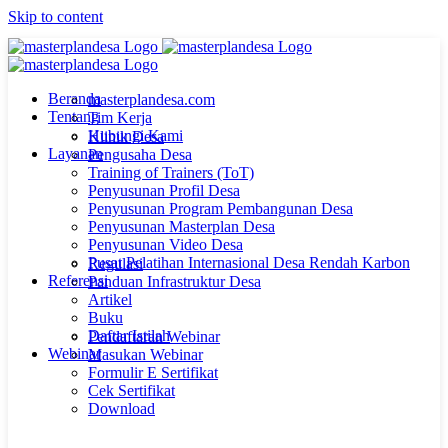
Skip to content
Beranda
masterplandesa.com
Tentang
Tim Kerja
Hubungi Kami
Klinik Desa
Layanan
Pengusaha Desa
Training of Trainers (ToT)
Penyusunan Profil Desa
Penyusunan Program Pembangunan Desa
Penyusunan Masterplan Desa
Penyusunan Video Desa
Pusat Pelatihan Internasional Desa Rendah Karbon
Regulasi
Referensi
Panduan Infrastruktur Desa
Artikel
Buku
Daftar Istilah
Pendaftaran Webinar
Webinar
Masukan Webinar
Formulir E Sertifikat
Cek Sertifikat
Download