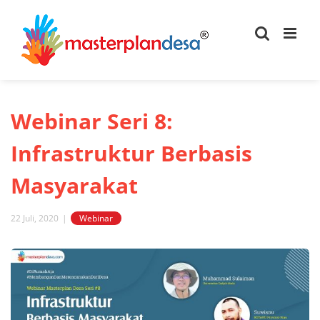
Skip
to
content
Webinar Seri 8:
Infrastruktur Berbasis
Masyarakat
22 Juli, 2020
|
Webinar
View
Larger
Image