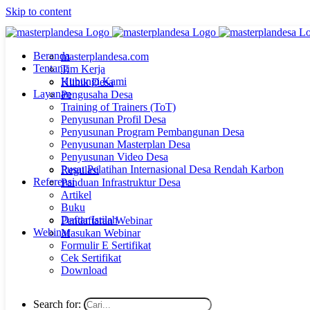
Skip to content
Beranda
masterplandesa.com
Tentang
Tim Kerja
Hubungi Kami
Klinik Desa
Layanan
Pengusaha Desa
Training of Trainers (ToT)
Penyusunan Profil Desa
Penyusunan Program Pembangunan Desa
Penyusunan Masterplan Desa
Penyusunan Video Desa
Pusat Pelatihan Internasional Desa Rendah Karbon
Regulasi
Referensi
Panduan Infrastruktur Desa
Artikel
Buku
Daftar Istilah
Pendaftaran Webinar
Webinar
Masukan Webinar
Formulir E Sertifikat
Cek Sertifikat
Download
Search for: