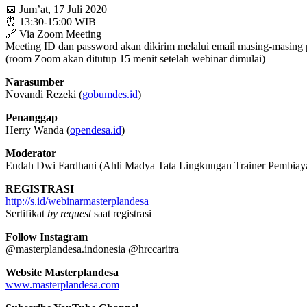
📅 Jum’at, 17 Juli 2020
⏰ 13:30-15:00 WIB
🔗 Via Zoom Meeting
Meeting ID dan password akan dikirim melalui email masing-masing 
(room Zoom akan ditutup 15 menit setelah webinar dimulai)
Narasumber
Novandi Rezeki (
gobumdes.id
)
Penanggap
Herry Wanda (
opendesa.id
)
Moderator
Endah Dwi Fardhani (Ahli Madya Tata Lingkungan Trainer Pembiay
REGISTRASI
http://s.id/webinarmasterplandesa
Sertifikat
by request
saat registrasi
Follow Instagram
@masterplandesa.indonesia @hrccaritra
Website Masterplandesa
www.masterplandesa.com