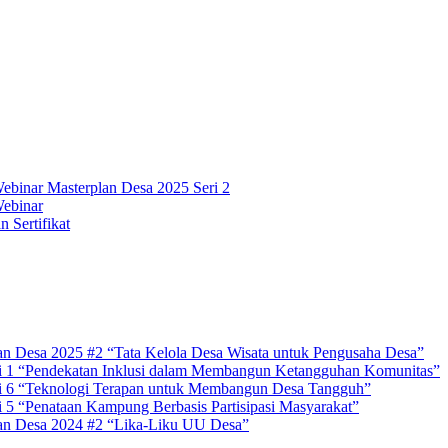
 Webinar Masterplan Desa 2025 Seri 2
Webinar
 Sertifikat
an Desa 2025 #2 “Tata Kelola Desa Wisata untuk Pengusaha Desa”
i 1 “Pendekatan Inklusi dalam Membangun Ketangguhan Komunitas”
i 6 “Teknologi Terapan untuk Membangun Desa Tangguh”
 5 “Penataan Kampung Berbasis Partisipasi Masyarakat”
an Desa 2024 #2 “Lika-Liku UU Desa”