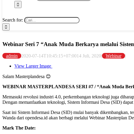
Search for:
Webinar Seri 7 “Anak Muda Berkarya melalui Siste
admin
2020-07-14T10:45:15+07:00
14 Juli, 2020
|
Webinar
|
View Larger Image
Salam Masterplandesa 😊
WEBINAR MASTERPLANDESA SERI #7 / “Anak Muda Berkarya
Memasuki revolusi industri 4.0, perkembangan teknologi juga diha
Dengan memanfaatkan teknologi, Sistem Informasi Desa (SID) dapa
Saat ini Sistem Informasi Desa (SID) mulai banyak dikembangkan, 
Wanda dari opendesa.id akan berbagi melalui Webinar Masterplan D
Mark The Date: